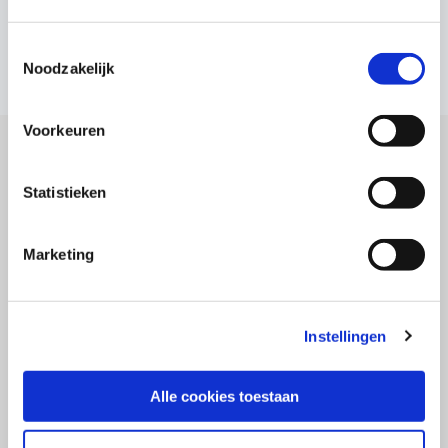
Continue shopping
Toestemmingsselectie
Noodzakelijk
Voorkeuren
Statistieken
Terms and Conditions
Terms of Use
Marketing
Privacy Policy
FAQ
Instellingen
Trademarks
Legal Information
Alle cookies toestaan
Contact us: