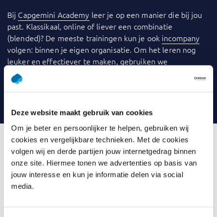
Bij
Capgemini Academy
leer je op een manier die bij jou
past. Klassikaal, online of liever een combinatie
(blended)? De meeste trainingen kun je ook
incompany
volgen: binnen je eigen organisatie. Om het leren nog
leuker en effectiever te maken, gebruiken we
verschillende tools. Denk aan video’s, games, quizzen,
webinars en praktijkcases. En met vragen kun je altijd
terecht bij jouw trainer.
Deze website maakt gebruik van cookies
Om je beter en persoonlijker te helpen, gebruiken wij
cookies en vergelijkbare technieken. Met de cookies
Lees ervaringen met Capgemini Academy op Springest
volgen wij en derde partijen jouw internetgedrag binnen
onze site. Hiermee tonen we advertenties op basis van
jouw interesse en kun je informatie delen via social
Wat is Gamification Foundation
media.
Gamification is de inzet van spelprincipes en -technieken