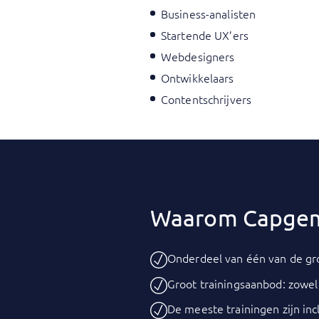
Business-analisten
Startende UX’ers
Webdesigners
Ontwikkelaars
Contentschrijvers
Waarom Capgem
Onderdeel van één van de gro
Groot trainingsaanbod: zowel v
De meeste trainingen zijn inc