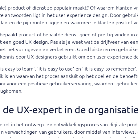
le) product of dienst zo populair maakt? Of waarom klanten vr
eze antwoorden ligt in het user experience design. Door gebru
lanten de pijnpunten liggen en waarmee je klanten positief ve
epaald product of bepaalde dienst goed of prettig vinden in 
t een goed UX design. Pas als je weet wat de drijfveer van een
lag met het vormgeven en verbeteren. Goed luisteren en gebrui
ntkennis door UX-designers gebruikt om een user experience d
s easy to learn’, ‘it is easy to use’ en ‘ it is easy to remember’
ik is en waarvan het proces aansluit op het doel en de behoefte
r voor een positieve gebruikerservaring, waardoor gebruikers 
terugkomen.
n de UX-expert in de organisati
e rol in het ontwerp- en ontwikkelingsproces van digitale prod
 verwachtingen van gebruikers, door middel van interviews, 