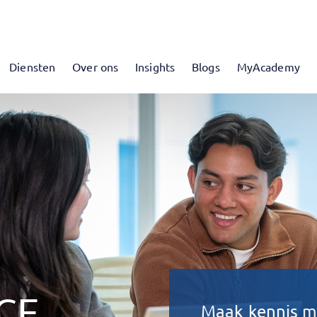
Diensten
Over ons
Insights
Blogs
MyAcademy
CE
Maak kennis m