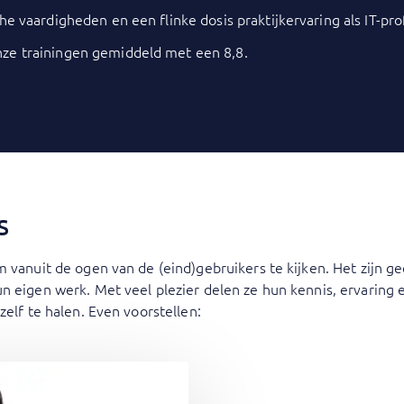
he vaardigheden en een flinke dosis praktijkervaring als IT-pro
nze trainingen gemiddeld met een 8,8.
s
m vanuit de ogen van de (eind)gebruikers te kijken. Het zijn g
n eigen werk. Met veel plezier delen ze hun kennis, ervaring
zelf te halen. Even voorstellen: