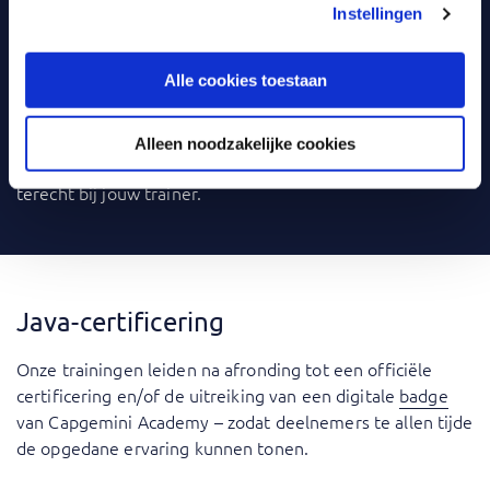
Bij
Capgemini Academy
leer je op een manier die bij jou
Instellingen
past. Klassikaal, online of liever een combinatie
(blended)? De meeste trainingen kun je ook
incompany
Alle cookies toestaan
volgen: binnen je eigen organisatie. Om het leren nog
leuker en effectiever te maken, gebruiken we
verschillende tools. Denk aan video’s, games, quizzen,
Alleen noodzakelijke cookies
webinars en praktijkcases. En met vragen kun je altijd
terecht bij jouw trainer.
Java-certificering
Onze trainingen leiden na afronding tot een officiële
certificering en/of de uitreiking van een digitale
badge
van Capgemini Academy – zodat deelnemers te allen tijde
de opgedane ervaring kunnen tonen.