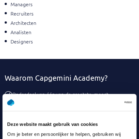
Managers
Recruiters
Architecten
Analisten
Designers
Waarom Capgemini Academy?
Onderdeel van één van de grootste, meest
innovatieve IT-dienstverleners ter wereld.
Groot trainingsaanbod: zowel volledig online als
klassikaal beschikbaar.
De meeste trainingen zijn inclusief certificering en
Deze website maakt gebruik van cookies
examen.
Om je beter en persoonlijker te helpen, gebruiken wij