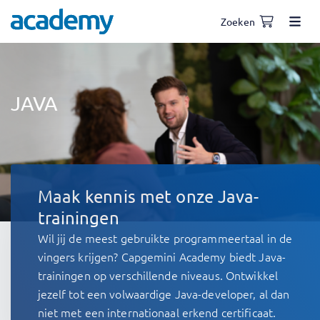
Zoeken
JAVA
Maak kennis met onze Java-
trainingen
Wil jij de meest gebruikte programmeertaal in de
vingers krijgen? Capgemini Academy biedt Java-
trainingen op verschillende niveaus. Ontwikkel
jezelf tot een volwaardige Java-developer, al dan
niet met een internationaal erkend certificaat.