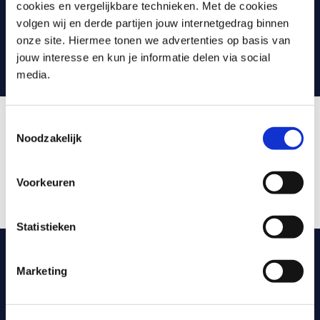
Trainers met passie, didactische vaardigheden en een
cookies en vergelijkbare technieken. Met de cookies
flinke dosis praktijkervaring als IT-professional.
volgen wij en derde partijen jouw internetgedrag binnen
Onze cursisten beoordelen onze trainingen gemiddeld
onze site. Hiermee tonen we advertenties op basis van
met een 8,8.
jouw interesse en kun je informatie delen via social
media.
Toestemmingsselectie
Onze Java-trainers
Noodzakelijk
Ervaar de expertise van onze gecertificeerde trainers, die
Voorkeuren
gepassioneerd hun kennis delen. Even voorstellen:
Statistieken
Klassikaal, online, blended en
Marketing
incompany