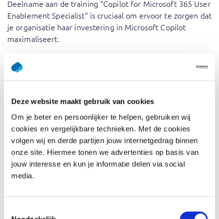
Deelname aan de training “Copilot for Microsoft 365 User
Enablement Specialist” is cruciaal om ervoor te zorgen dat
je organisatie haar investering in Microsoft Copilot
maximaliseert.
Deze training biedt een holistische benadering van
technologische transformatie, gericht op
werknemersbetrokkenheid, leiderschap en het stellen
van duidelijke doelen. Onze trainers brengen uitgebreide
Deze website maakt gebruik van cookies
praktijkervaring met zich mee en slaan een brug tussen
theoretische concepten en toepassingen en best
Om je beter en persoonlijker te helpen, gebruiken wij
practices uit de praktijk.
cookies en vergelijkbare technieken. Met de cookies
volgen wij en derde partijen jouw internetgedrag binnen
“Copilot for Microsoft 365 User Enablement Specialist” is
onze site. Hiermee tonen we advertenties op basis van
een uitgebreide training die is ontworpen om
jouw interesse en kun je informatie delen via social
deelnemers de kennis en vaardigheden te geven om een
media.
succesvolle acceptatie van Microsoft Copilot binnen hun
organisatie te stimuleren.
Toestemmingsselectie
De training richt zich op het Copilot for Microsoft 365
Noodzakelijk