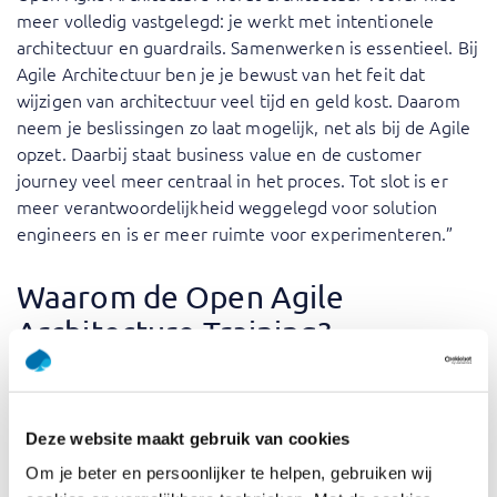
meer volledig vastgelegd: je werkt met intentionele
architectuur en guardrails. Samenwerken is essentieel. Bij
Agile Architectuur ben je je bewust van het feit dat
wijzigen van architectuur veel tijd en geld kost. Daarom
neem je beslissingen zo laat mogelijk, net als bij de Agile
opzet. Daarbij staat business value en de customer
journey veel meer centraal in het proces. Tot slot is er
meer verantwoordelijkheid weggelegd voor solution
engineers en is er meer ruimte voor experimenteren.”
Waarom de Open Agile
Architecture Training?
Wijke: “Open Agile Architectuur vergt echt een andere
mindset. Architecten zijn vaak opgeleid met traditionele
raamwerken als TOGAF en SAFe. Maar de wereld is
Deze website maakt gebruik van cookies
veranderd. Open Agile Architecture gaat in op digitale
Om je beter en persoonlijker te helpen, gebruiken wij
transformaties. Er is niet meer business en IT. Die twee