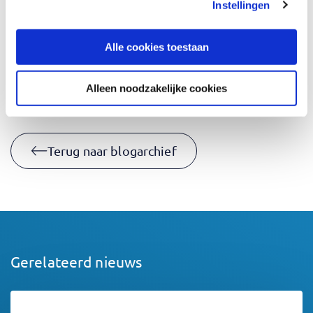
gerust
contact
met ons op!
Instellingen
Alle cookies toestaan
Boek een training
Alleen noodzakelijke cookies
Terug naar blogarchief
Gerelateerd nieuws