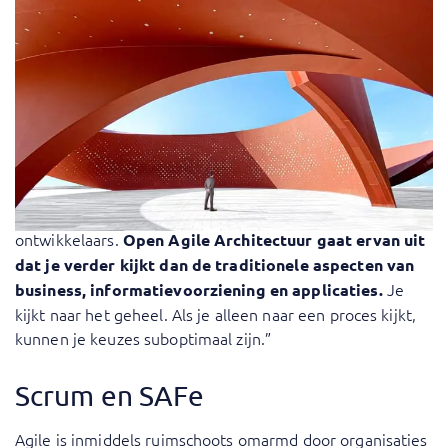
doelarchitectuur en tekende je een nauwkeurige
roadmap uit om daar te komen. Het was sterk gericht op
modellen en het structureren van de oplossing. Klassieke
architectuur raamwerken kijken naar de aspecten van
business, informatie, applicatie en technologie. Open
Agile Architectuur kiest voor aanvullende viewpoints,
zoals ervaringsperspectief, en het gedrag in een
organisatie. Als architect geef je nog steeds kaders, maar
laten we meer over aan de expertise van de
ontwikkelaars.
Open Agile Architectuur gaat ervan uit
dat je verder kijkt dan de traditionele aspecten van
Je
business, informatievoorziening en applicaties.
kijkt naar het geheel. Als je alleen naar een proces kijkt,
kunnen je keuzes suboptimaal zijn.”
Scrum en SAFe
Agile is inmiddels ruimschoots omarmd door organisaties