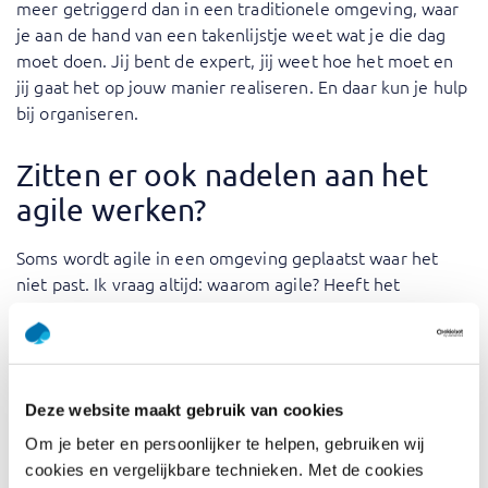
meer getriggerd dan in een traditionele omgeving, waar
je aan de hand van een takenlijstje weet wat je die dag
moet doen. Jij bent de expert, jij weet hoe het moet en
jij gaat het op jouw manier realiseren. En daar kun je hulp
bij organiseren.
Zitten er ook nadelen aan het
agile werken?
Soms wordt agile in een omgeving geplaatst waar het
niet past. Ik vraag altijd: waarom agile? Heeft het
toegevoegde waarde? Dat moet duidelijk zijn, zodat het
ook aan de betrokkenen uitgelegd kan worden. Is er geen
duidelijk waarom, dan gewoon niet doen. Dan is de kans
van slagen niet groot, omdat men minder bereid is om
Deze website maakt gebruik van cookies
zich in de mindset te verdiepen. Heb je een service desk
en weet je wie de vragen kan beantwoorden en hoeveel
Om je beter en persoonlijker te helpen, gebruiken wij
tijd daarvoor nodig is, dan hoef je daar niet agile persé
cookies en vergelijkbare technieken. Met de cookies