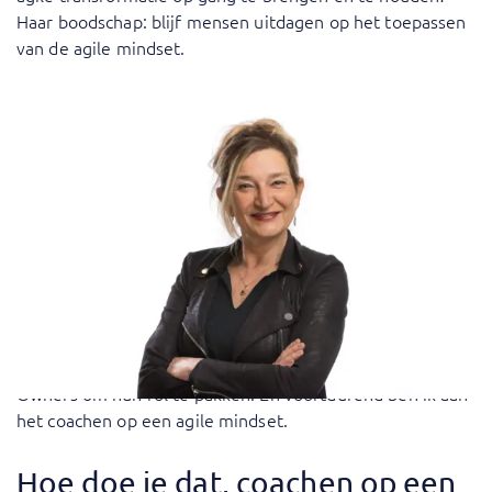
Haar boodschap: blijf mensen uitdagen op het toepassen
van de agile mindset.
Hoe breng jij een agile
transformatie op gang, waar
richt je je op?
Ik richt me op de transformatie naar een agile mindset en
op het invullen van de juiste manier van werken. Die
mindset verander je niet in een dag – daar ben je continu
mee bezig. Parallel daaraan richten we teams op, starten
we met daily’s, helpen we Scrum Masters en Product
Owners om hun rol te pakken. En voortdurend ben ik aan
het coachen op een agile mindset.
Hoe doe je dat, coachen op een