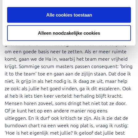
Is er een Fina-aanpak van agile
Alle cookies toestaan
transformaties?
Alleen noodzakelijke cookies
Dat is hoe je je als persoon naar een team opstelt. Ik
gebruik Shu Ha Ri. In het begin ben ik een lerares (Shu)
om een goede basis neer te zetten. Als er meer ruimte
komt, gaan we de Ha in, waarbij het team meer vrijheid
krijgt. Sommige scrum masters passen consequent: ‘bring
it to the team’ toe en gaan aan de zijlijn staan. Dat doe ik
niet, ik grijp in als het nodig is. Ik daag ze uit, maar help
ze ook: als jullie het goed vinden, ga ik dit escaleren. Ook
al heb ik iets tien keer verteld: herhaling blijft kracht.
Mensen horen zoveel, soms dringt het niet tot ze door.
Of je kunt het op een andere manier nog eens
uitleggen. En ik durf ook kritisch te zijn. Als ik zie dat de
burndown chart na een week nog plat is, vraag ik rustig:
‘Hoe is het eigenlijk met jullie? Ik geloof dat jullie best