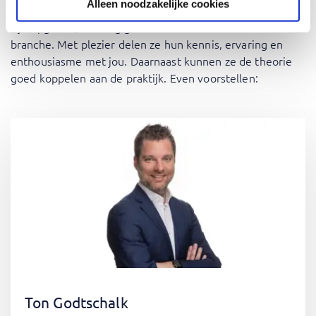
Alleen noodzakelijke cookies
Onze trainers zijn gespecialiseerd in datamanagement. Ze
zijn opgeleid, volledig gecertificeerd en werken zelf in de
branche. Met plezier delen ze hun kennis, ervaring en
enthousiasme met jou. Daarnaast kunnen ze de theorie
goed koppelen aan de praktijk. Even voorstellen:
Ton Godtschalk