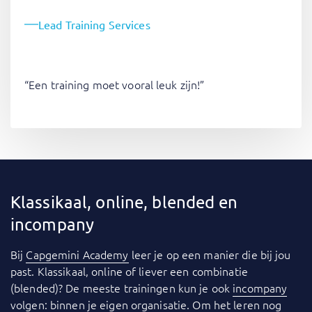
Lead Training Services
“Een training moet vooral leuk zijn!”
Klassikaal, online, blended en
incompany
Bij
Capgemini Academy
leer je op een manier die bij jou
past. Klassikaal, online of liever een combinatie
(blended)? De meeste trainingen kun je ook
incompany
volgen: binnen je eigen organisatie. Om het leren nog