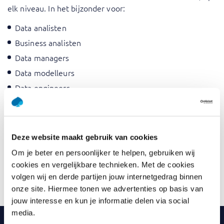
elk niveau. In het bijzonder voor:
Data analisten
Business analisten
Data managers
Data modelleurs
Data engineers
Informatie analisten
Data architecten
Data stewards
Deze website maakt gebruik van cookies
Data owners
Om je beter en persoonlijker te helpen, gebruiken wij
Product owners
cookies en vergelijkbare technieken. Met de cookies
Data scientists
volgen wij en derde partijen jouw internetgedrag binnen
onze site. Hiermee tonen we advertenties op basis van
jouw interesse en kun je informatie delen via social
media.