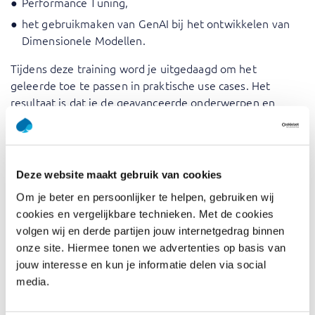
Performance Tuning,
het gebruikmaken van GenAI bij het ontwikkelen van
Dimensionele Modellen.
Tijdens deze training word je uitgedaagd om het
geleerde toe te passen in praktische use cases. Het
resultaat is dat je de geavanceerde onderwerpen en
technieken die tijdens deze training aan bod komen, niet
alleen begrijpt, maar ook herkent wanneer en hoe je deze
kunt gebruiken.
Deze website maakt gebruik van cookies
Deze training verdiept je ?begrip van dimensionale
modellering door complexe real-world uitdagingen aan te
Om je beter en persoonlijker te helpen, gebruiken wij
pakken en bruikbare inzichten te bieden. Onze ervaren
cookies en vergelijkbare technieken. Met de cookies
trainers nemen praktische kennis mee uit hun ervaring en
volgen wij en derde partijen jouw internetgedrag binnen
zorgen ervoor dat theoretische concepten worden
onze site. Hiermee tonen we advertenties op basis van
gecombineerd met best practices. Je leert hoe je
jouw interesse en kun je informatie delen via social
modellen kunt maken die de toegankelijkheid van data
media.
verbeteren, de prestaties van query’s verbeteren en de