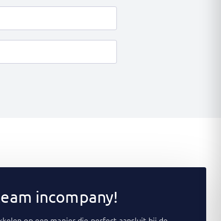
 team incompany!
kelen op een manier die perfect aansluit bij de