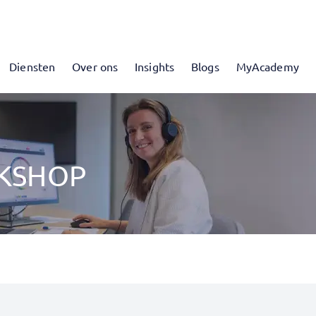
Diensten
Over ons
Insights
Blogs
MyAcademy
RKSHOP