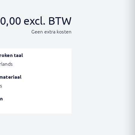
0,00
excl. BTW
Geen extra kosten
roken taal
rlands
materiaal
s
n