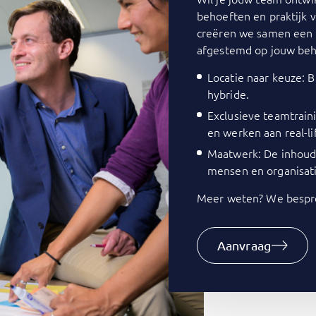
behoeften en praktijk 
creëren we samen een 
afgestemd op jouw beh
Locatie naar keuze: Bi
hybride.
Exclusieve teamtrain
en werken aan real-li
Maatwerk: De inhoud 
mensen en organisati
Meer weten? We bespre
Aanvraag