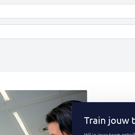
Train jouw
Wil je jouw team ontwik