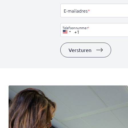
E-mailadres
*
Telefoonnummer
*
Verenigde
Staten
+1
Versturen