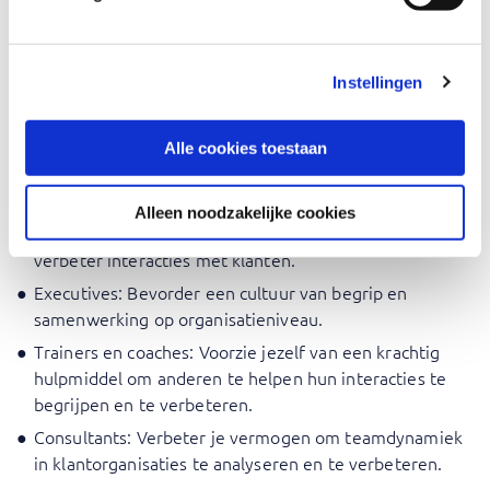
verschillende gedragsstijlen beter te beheren en te
ondersteunen.
Salesprofessionals: Verbeter je vermogen om contact
Instellingen
te maken met klanten door hun unieke perspectieven
te begrijpen.
Projectmanagers: Leer de sterke punten van
Alle cookies toestaan
verschillende teamleden te benutten voor succesvolle
projectresultaten.
Alleen noodzakelijke cookies
Klantenservicemedewerkers: Ontwikkel empathie en
verbeter interacties met klanten.
Executives: Bevorder een cultuur van begrip en
samenwerking op organisatieniveau.
Trainers en coaches: Voorzie jezelf van een krachtig
hulpmiddel om anderen te helpen hun interacties te
begrijpen en te verbeteren.
Consultants: Verbeter je vermogen om teamdynamiek
in klantorganisaties te analyseren en te verbeteren.