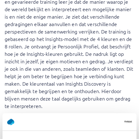
en gevarieerde training leer je dat de manier waarop je
de wereld bekijkt en interpreteert een mogelijke manier
is en niet de enige manier. Je ziet dat verschillende
gedragingen elkaar aanvullen en dat verschillende
perspectieven de samenwerking verrijken. De training is
gebaseerd op het Insights-model met de 4 kleuren en de
8 rollen. Je ontvangt je Persoonlijk Profiel, dat beschrijft
hoe je de Insights-kleuren gebruikt. De nadruk ligt op
inzicht in jezelf, je eigen motieven en gedrag. Je verdiept
je ook in die van anderen, zoals teamleden of klanten. Dit
helpt je om beter te begrijpen hoe je verbinding kunt
maken. De kleurentaal van Insights Discovery is
gemakkelijk te begrijpen en te onthouden. Hierdoor
blijven mensen deze taal dagelijks gebruiken om gedrag
te interpreteren.
De Insights Discovery training biedt een unieke kans om
jezelf en anderen beter te begrijpen. Door het verkennen
van het Insights-model met de 4 kleuren en 8 rollen, krijg