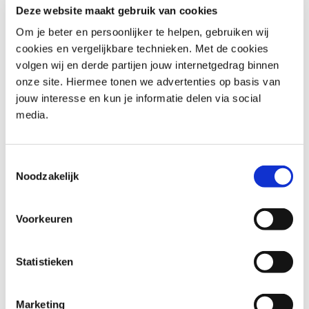
je waardevolle inzichten in je eigen gedrag en dat van
Deze website maakt gebruik van cookies
anderen. Dit begrip bevordert betere communicatie en
Om je beter en persoonlijker te helpen, gebruiken wij
samenwerking binnen teams. De expertise van onze
cookies en vergelijkbare technieken. Met de cookies
trainers voegt een praktische dimensie toe aan de
volgen wij en derde partijen jouw internetgedrag binnen
theoretische concepten, met real-world inzichten en best
onze site. Hiermee tonen we advertenties op basis van
practices. Deze training gaat niet alleen over leren; het
jouw interesse en kun je informatie delen via social
gaat erom deze inzichten toe te passen om een
media.
harmonieuze en productieve werkomgeving te creëren.
Voor wie is Insights Discovery
Toestemmingsselectie
Noodzakelijk
Voor elke professional die dagelijks het beste uit zichzelf
en anderen wil halen, zoals:
Voorkeuren
Teamleiders: Verbeter je leiderschapsvaardigheden
door de diverse persoonlijkheden binnen je team te
Statistieken
begrijpen.
HR-professionals: Krijg tools om medewerkers met
Marketing