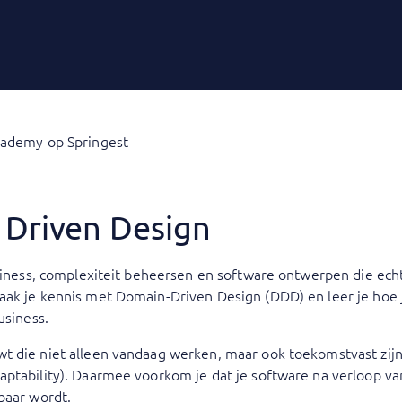
cademy op Springest
 Driven Design
usiness, complexiteit beheersen en software ontwerpen die ec
aak je kennis met Domain-Driven Design (DDD) en leer je hoe 
usiness.
wt die niet alleen vandaag werken, maar ook toekomstvast z
ptability). Daarmee voorkom je dat je software na verloop van
baar wordt.