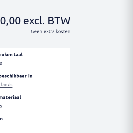
0,00
excl. BTW
Geen extra kosten
roken taal
s
beschikbaar in
rlands
materiaal
s
n