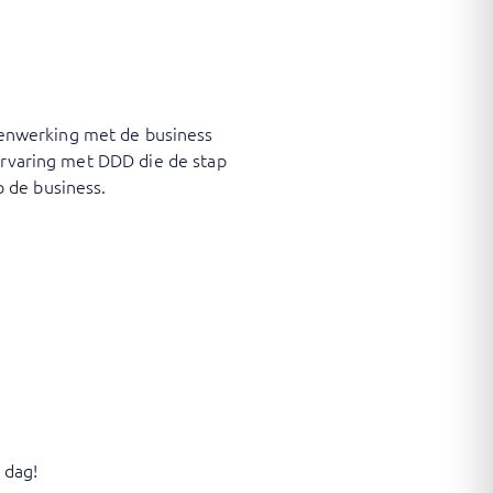
enwerking met de business
 ervaring met DDD die de stap
 de business.
 dag!