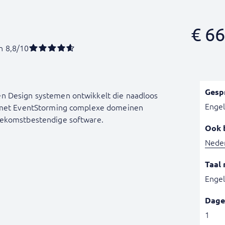
€
66
n 8,8/10
Gesp
n Design systemen ontwikkelt die naadloos
Engel
r met EventStorming complexe domeinen
oekomstbestendige software.
Ook 
Nede
Taal 
Engel
Dage
1