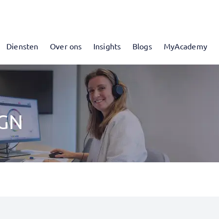
Diensten
Over ons
Insights
Blogs
MyAcademy
IGN