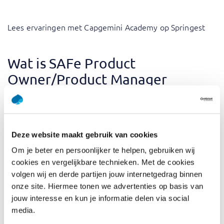
Lees ervaringen met Capgemini Academy op Springest
Wat is SAFe Product
Owner/Product Manager
(POPM)
Ontwikkel de vaardigheden die nodig zijn om het leveren
van waarde in een Lean organisatie te begeleiden door
Deze website maakt gebruik van cookies
een SAFe Product Owner / Product Manager (POPM) te
Om je beter en persoonlijker te helpen, gebruiken wij
worden. Tijdens deze tweedaagse cursus krijg je een
cookies en vergelijkbare technieken. Met de cookies
diepgaand inzicht in hoe je je rol in de Agile Release Train
volgen wij en derde partijen jouw internetgedrag binnen
(ART) effectief kunt vervullen, door elk Planning Interval
onze site. Hiermee tonen we advertenties op basis van
(PI) waarde op te leveren.
jouw interesse en kun je informatie delen via social
Je onderzoekt hoe je Lean-denken kunt toepassen om
media.
Epics op te splitsen in Features en Stories, Features en