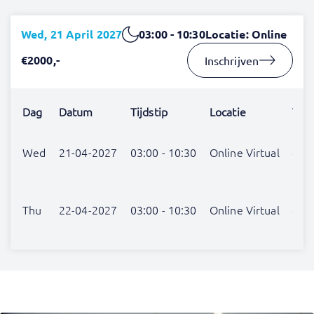
Wed, 21 April 2027
03:00 - 10:30
Locatie: Online
€2000,-
Inschrijven
Dag
Datum
Tijdstip
Locatie
Trai
Piet
Wed
21-04-2027
03:00 - 10:30
Online Virtual
de
Beij
Piet
Thu
22-04-2027
03:00 - 10:30
Online Virtual
de
Beij