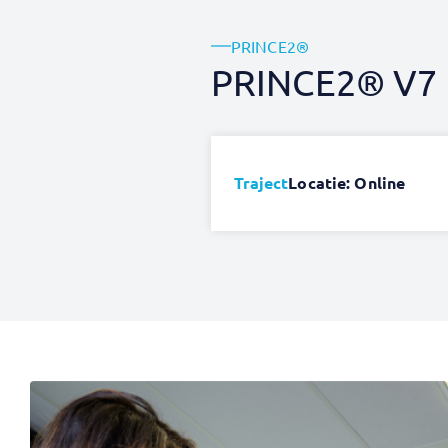
PRINCE2®
PRINCE2® V7 F
Traject
Locatie: Online