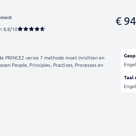
ement
€
94
n 8,8/10
Gesp
 de PRINCE2 versie 7 methode moet inrichten en
Engel
ssen People, Principles, Practices, Processes en
Taal 
Engel