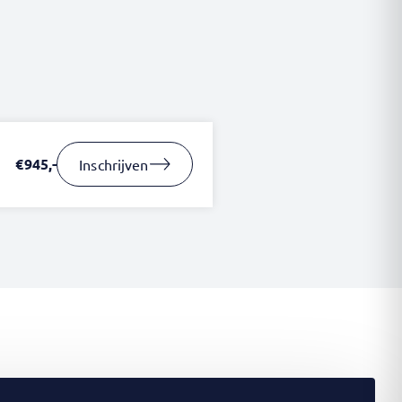
€945,-
Inschrijven