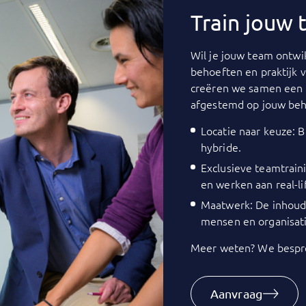
Train jouw
Wil je jouw team ontwik
behoeften en praktijk 
creëren we samen een 
afgestemd op jouw beh
Locatie naar keuze: Bi
hybride.
Exclusieve teamtrain
en werken aan real-li
Maatwerk: De inhoud 
mensen en organisati
Meer weten? We bespre
Aanvraag