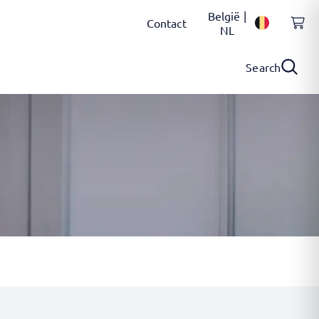
België |
Contact
NL
Search