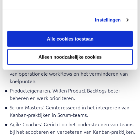
Softwareontwikkelaars: Geïnteresseerd in het
integreren van Kanban met Agile methodieken zoals
Instellingen
Scrum.
Businessanalisten: Op zoek naar effectieve visualisatie
Alle cookies toestaan
en beheer van werkprocessen.
Kwaliteitsborgingsprofessionals: Willen de
productkwaliteit verbeteren en defecten verminderen.
Alleen noodzakelijke cookies
Operationele managers: Gericht op het optimaliseren
van operationele workflows en het verminderen van
knelpunten.
Producteigenaren: Willen Product Backlogs beter
beheren en werk prioriteren.
Scrum Masters: Geïnteresseerd in het integreren van
Kanban-praktijken in Scrum-teams.
Agile Coaches: Gericht op het ondersteunen van teams
bij het adopteren en verbeteren van Kanban-praktijken.