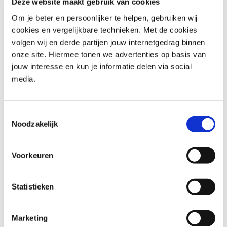
Deze website maakt gebruik van cookies
Onze trainers voegen hun praktische ervaring toe aan de
Om je beter en persoonlijker te helpen, gebruiken wij
theoretische concepten en bieden inzichten en best
cookies en vergelijkbare technieken. Met de cookies
practices uit de echte wereld. Deze training geeft je de
volgen wij en derde partijen jouw internetgedrag binnen
vaardigheden om Kanban-principes toe te passen naast
onze site. Hiermee tonen we advertenties op basis van
andere methoden zoals Scrum. Je leert werkprocessen te
jouw interesse en kun je informatie delen via social
visualiseren, bruikbare metrieken te verzamelen en
media.
continue verbetering te stimuleren. Door Kanban te
implementeren, kun je snellere levertijden, kortere
Toestemmingsselectie
wachttijden, verbeterde productkwaliteit en grotere
Noodzakelijk
teamautonomie bereiken, wat leidt tot betere
betrokkenheid en klanttevredenheid.
Voorkeuren
Voor wie is Pragmatic Kanban
Foundation
Statistieken
Teamleiders: Gericht op het verbeteren van team
Marketing
samenwerking en efficiëntie.