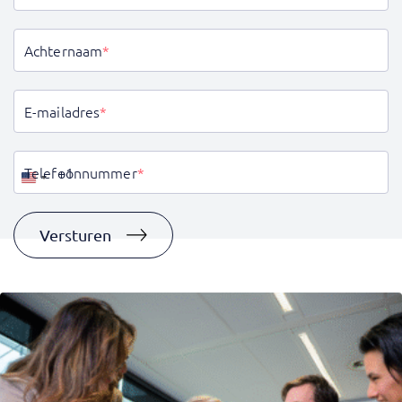
Achternaam
*
E-mailadres
*
Telefoonnummer
*
Verenigde
Staten
+1
Versturen