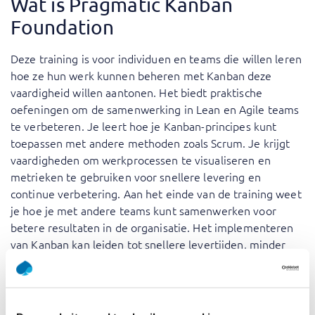
Wat is Pragmatic Kanban
Foundation
Deze training is voor individuen en teams die willen leren
hoe ze hun werk kunnen beheren met Kanban deze
vaardigheid willen aantonen. Het biedt praktische
oefeningen om de samenwerking in Lean en Agile teams
te verbeteren. Je leert hoe je Kanban-principes kunt
toepassen met andere methoden zoals Scrum. Je krijgt
vaardigheden om werkprocessen te visualiseren en
metrieken te gebruiken voor snellere levering en
continue verbetering. Aan het einde van de training weet
je hoe je met andere teams kunt samenwerken voor
betere resultaten in de organisatie. Het implementeren
van Kanban kan leiden tot snellere levertijden, minder
wachttijd, verbeterde productkwaliteit en hogere
teamautonomie, wat resulteert in betere betrokkenheid
en klanttevredenheid. De training bevat praktische tips,
real-life voorbeelden en hands-on oefeningen.