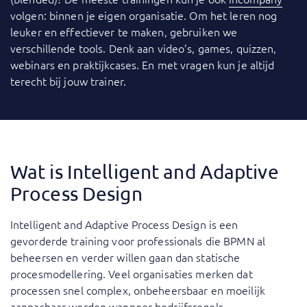
volgen: binnen je eigen organisatie. Om het leren nog
leuker en effectiever te maken, gebruiken we
verschillende tools. Denk aan video’s, games, quizzen,
webinars en praktijkcases. En met vragen kun je altijd
terecht bij jouw trainer.
Wat is Intelligent and Adaptive
Process Design
Intelligent and Adaptive Process Design is een
gevorderde training voor professionals die BPMN al
beheersen en verder willen gaan dan statische
procesmodellering. Veel organisaties merken dat
processen snel complex, onbeheersbaar en moeilijk
aanpasbaar worden wanneer bedrijfsregels,