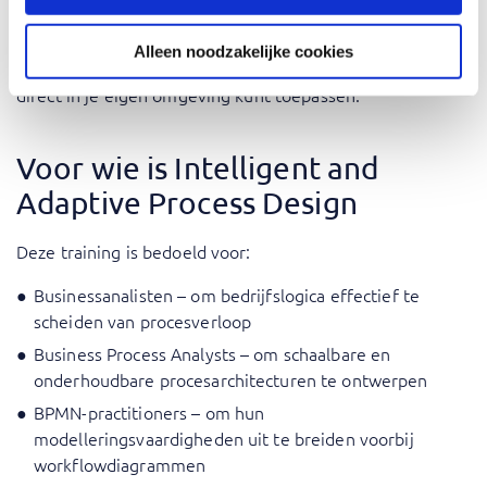
Onze trainers brengen uitgebreide praktijkervaring mee,
vertalen theorie naar praktische toepassingen en delen
Alleen noodzakelijke cookies
inzichten uit de praktijk en bewezen best practices die je
direct in je eigen omgeving kunt toepassen.
Voor wie is Intelligent and
Adaptive Process Design
Deze training is bedoeld voor:
Businessanalisten – om bedrijfslogica effectief te
scheiden van procesverloop
Business Process Analysts – om schaalbare en
onderhoudbare procesarchitecturen te ontwerpen
BPMN-practitioners – om hun
modelleringsvaardigheden uit te breiden voorbij
workflowdiagrammen