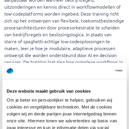
uitzonderingen en kennis direct in workflowmodellen of
low-codeplatforms worden ingebed. Deze training richt
zich op het ontwerpen van flexibele, toekomstbestendige
procesarchitecturen door procesorkestratie te scheiden
van bedrijfsregels en beslissingslogica. In plaats van
starre of spaghetti-achtige low-codeoplossingen te
maken, leer je hoe je modulaire, adaptieve processen
ontwerpt die worden ondersteund door AI en decision
services. De training laat zien hoe complexe workflows in
platforms zoals Mendix, Power Automate of Pega
drastisch kunnen worden vereenvoudigd, waardoor
wijzigingen eenvoudiger, sneller en betrouwbaarder
worden. Het resultaat is een schaalbare en
Deze website maakt gebruik van cookies
onderhoudbare aanpak van procesontwerp die
Om je beter en persoonlijker te helpen, gebruiken wij
bedrijfswendbaarheid en continue verbetering
cookies en vergelijkbare technieken. Met de cookies
ondersteunt.
volgen wij en derde partijen jouw internetgedrag binnen
onze site. Hiermee tonen we advertenties op basis van
Organisaties die vertrouwen op BPMN en low-
jouw interesse en kun je informatie delen via social
codeplatforms lopen vaak tegen grenzen aan wanneer