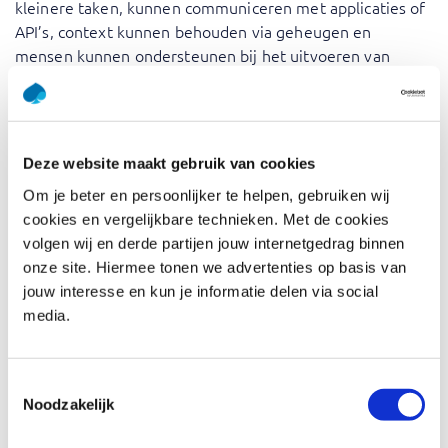
kleinere taken, kunnen communiceren met applicaties of
API’s, context kunnen behouden via geheugen en
mensen kunnen ondersteunen bij het uitvoeren van
workflows met meerdere stappen.
Agentic AI verandert snel hoe organisaties denken over
automatisering, softwareontwikkeling en digitale
Deze website maakt gebruik van cookies
transformatie. AI-agenten kunnen complexe workflows
ondersteunen, koppelen met tools en systemen, en
Om je beter en persoonlijker te helpen, gebruiken wij
teams helpen de stap te maken van handmatige
cookies en vergelijkbare technieken. Met de cookies
uitvoering naar intelligente, doelgerichte samenwerking.
volgen wij en derde partijen jouw internetgedrag binnen
Om deze technologie effectief te gebruiken, hebben
onze site. Hiermee tonen we advertenties op basis van
professionals meer nodig dan een basisbegrip van
jouw interesse en kun je informatie delen via social
generatieve AI. Zij moeten weten hoe agents werken,
media.
hoe je betrouwbare workflows ontwerpt, hoe je
guardrails toepast en hoe je resultaten beoordeelt in
praktijksituaties.
Toestemmingsselectie
Noodzakelijk
Deze Agentic AI-training helpt je dit inzicht op een
praktische manier op te bouwen. Je leert hoe je sterke