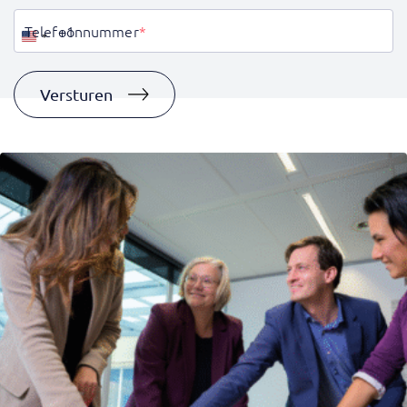
Telefoonnummer
*
Verenigde
Staten
+1
Versturen