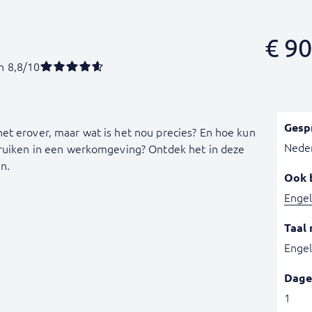
€
90
n 8,8/10
Gesp
et erover, maar wat is het nou precies? En hoe kun
Nede
bruiken in een werkomgeving? Ontdek het in deze
n.
Ook 
Engel
Taal 
Engel
Dage
1