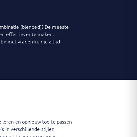
 combinatie (blended)? De meeste
 en effectiever te maken,
 En met vragen kun je altijd
 leren en opnieuw toe te passen
 in verschillende stijlen,
ken uit te voeren waarvan