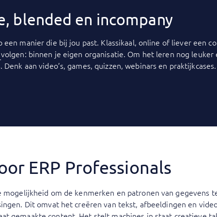
ine, blended en incompany
p een manier die bij jou past. Klassikaal, online of liever een
y
volgen: binnen je eigen organisatie. Om het leren nog leuker
. Denk aan video’s, games, quizzen, webinars en praktijkcases.
oor ERP Professionals
de mogelijkheid om de kenmerken en patronen van gegevens te
ngen. Dit omvat het creëren van tekst, afbeeldingen en video’s
at gemaakte content. Het stelt machines in staat creatieve ta