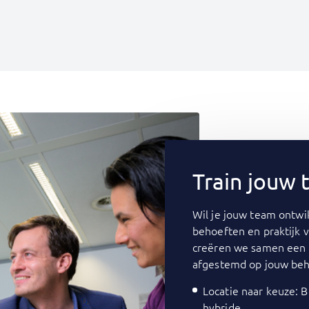
Train jouw
Wil je jouw team ontwik
behoeften en praktijk 
creëren we samen een 
afgestemd op jouw beh
Locatie naar keuze: Bi
hybride.