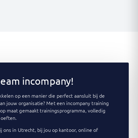
 team incompany!
kelen op een manier die perfect aansluit bij de
van jouw organisatie? Met een incompany training
op maat gemaakt trainingsprogramma, volledig
oeften.
j ons in Utrecht, bij jou op kantoor, online of