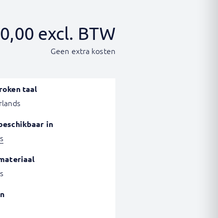
0,00
excl. BTW
Geen extra kosten
roken taal
rlands
beschikbaar in
s
materiaal
s
n