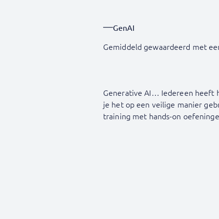
GenAI
Gemiddeld gewaardeerd met ee
Generative AI… Iedereen heeft h
je het op een veilige manier ge
training met hands-on oefeninge