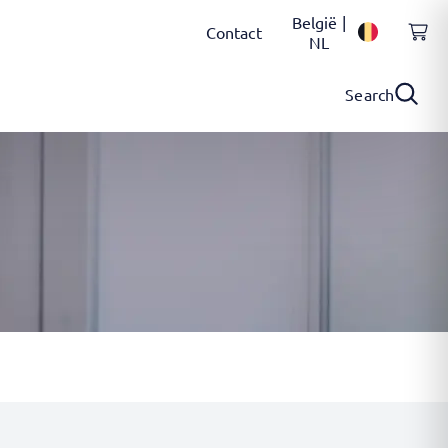
België |
Contact
NL
Search