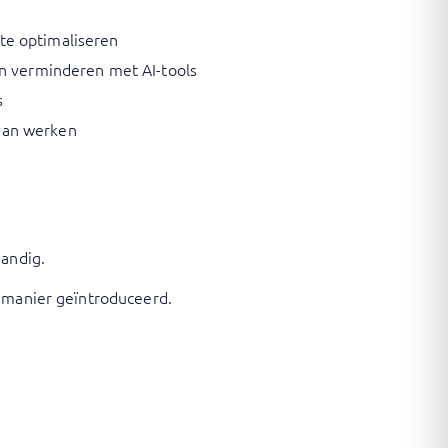
te optimaliseren
en verminderen met AI-tools
s
van werken
handig.
e manier geïntroduceerd.