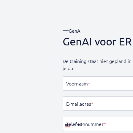
GenAI
GenAI voor ER
De training staat niet gepland 
je op.
Voornaam
*
E-mailadres
*
Telefoonnummer
*
Verenigde