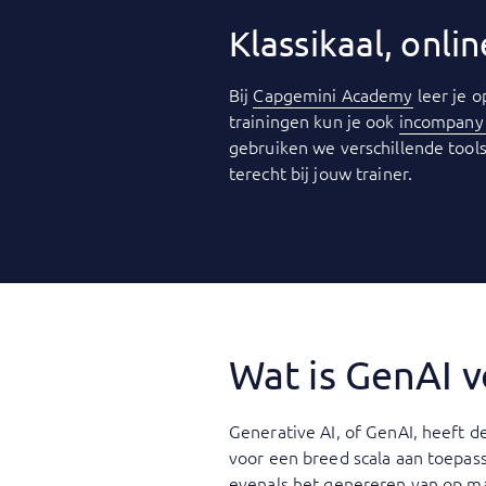
Klassikaal, onl
Bij
Capgemini Academy
leer je o
trainingen kun je ook
incompan
gebruiken we verschillende tools
terecht bij jouw trainer.
Wat is GenAI v
Generative AI, of GenAI, heeft 
voor een breed scala aan toepassi
evenals het genereren van op ma