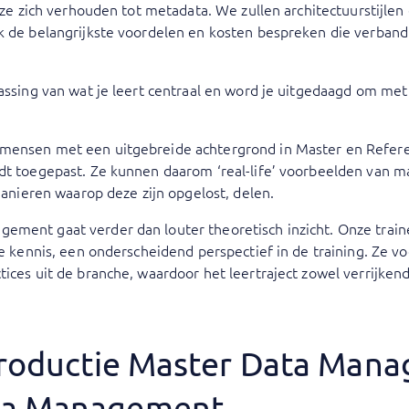
e ze zich verhouden tot metadata. We zullen architectuurstijle
ok de belangrijkste voordelen en kosten bespreken die verba
passing van wat je leert centraal en word je uitgedaagd om met
 mensen met een uitgebreide achtergrond in Master en Refer
rdt toegepast. Ze kunnen daarom ‘real-life’ voorbeelden van m
eren waarop deze zijn opgelost, delen.
ement gaat verder dan louter theoretisch inzicht. Onze tra
he kennis, een onderscheidend perspectief in de training. Ze vo
ices uit de branche, waardoor het leertraject zowel verrijkend
ntroductie Master Data Man
ta Management