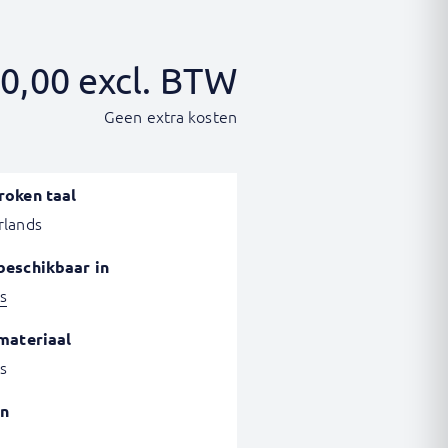
0,00
excl. BTW
Geen extra kosten
roken taal
rlands
beschikbaar in
s
materiaal
s
n