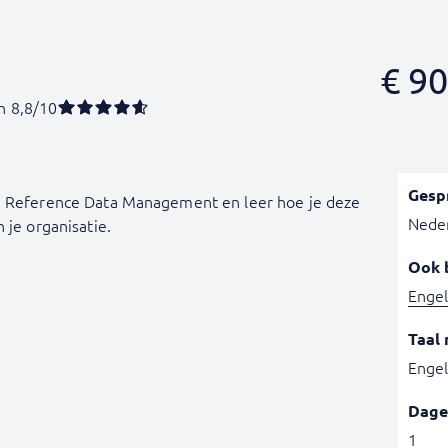
€
90
n 8,8/10
Gesp
en Reference Data Management en leer hoe je deze
Nede
 je organisatie.
Ook 
Engel
Taal 
Engel
Dage
1