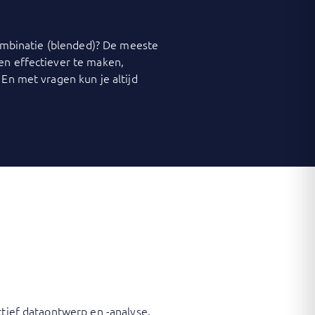
 combinatie (blended)? De meeste
 en effectiever te maken,
 En met vragen kun je altijd
ctief dataontwerp en -analyse.