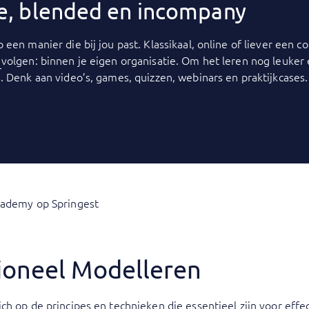
ine, blended en incompany
p een manier die bij jou past. Klassikaal, online of liever een
y
volgen: binnen je eigen organisatie. Om het leren nog leuker
. Denk aan video’s, games, quizzen, webinars en praktijkcases.
cademy op Springest
ioneel Modelleren
ch op de principes en technieken die essentieel zijn voor effe