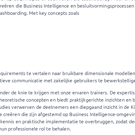
reëren die Business Intelligence en besluitvormingsprocesse
ashboarding. Met key concepts zoals
requirements te vertalen naar bruikbare dimensionale modellen,
ieve communicatie met zakelijke gebruikers te bewerkstellig
der de knie te krijgen met onze ervaren trainers. De expertis
heoretische concepten en biedt praktijkgerichte inzichten en 
udies verwerven de deelnemers een diepgaand inzicht in de K
 creëren die zijn afgestemd op Business Intelligence-omgevin
 kennis en praktische implementatie te overbruggen, zodat de
hun professionele rol te behalen.