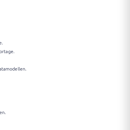
e.
ortage.
datamodellen.
en.