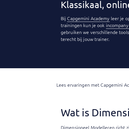
Klassikaal, onl
Bij
Capgemini Academy
leer je o
trainingen kun je ook
incompan
gebruiken we verschillende tools
terecht bij jouw trainer.
Lees ervaringen met Capgemini A
Wat is Dimens
Dimensioneel Modelleren richt zi