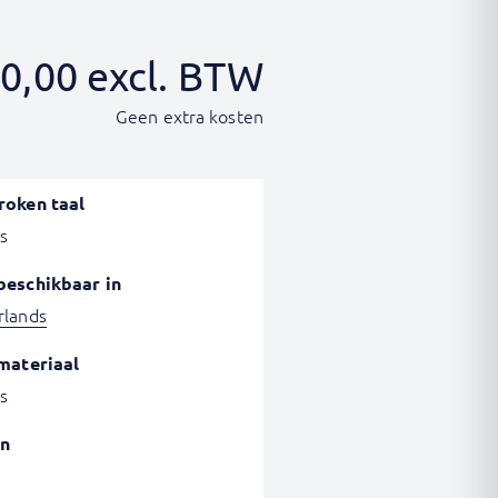
0,00
excl. BTW
Geen extra kosten
roken taal
s
beschikbaar in
rlands
materiaal
s
n