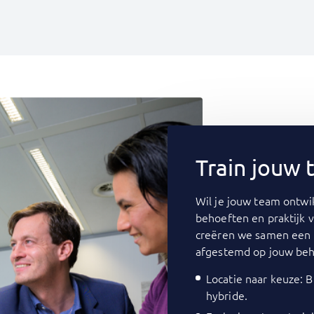
Train jouw
Wil je jouw team ontwik
behoeften en praktijk 
creëren we samen een 
afgestemd op jouw beh
Locatie naar keuze: Bi
hybride.