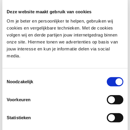
servicedecompositie, communicatie en gegevensbeheer,
Deze website maakt gebruik van cookies
en begrijpen de tools en technologieën die microservices
ondersteunen, waaronder Docker en Kubernetes. Door
Om je beter en persoonlijker te helpen, gebruiken wij
middel van praktische voorbeelden en discussies krijgen
cookies en vergelijkbare technieken. Met de cookies
deelnemers inzicht in hoe microservices schaalbaarheid,
volgen wij en derde partijen jouw internetgedrag binnen
flexibiliteit en snellere levering mogelijk maken in
onze site. Hiermee tonen we advertenties op basis van
moderne softwareontwikkeling.
jouw interesse en kun je informatie delen via social
media.
Microservices-architectuur is een game-changer voor
organisaties die de schaalbaarheid, wendbaarheid en
veerkracht willen verbeteren. Deze training biedt een
Toestemmingsselectie
solide basis voor het begrijpen van microservices, waarbij
Noodzakelijk
zowel theoretische concepten als praktische
toepassingen aan bod komen. Onze trainers brengen
Voorkeuren
praktijkervaring met zich mee, zodat deelnemers best
practices leren en veelvoorkomende valkuilen vermijden.
Door servicedecompositie, communicatiepatronen en
Statistieken
tools zoals Docker en Kubernetes te verkennen, worden
deelnemers toegerust om weloverwogen beslissingen te