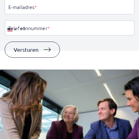
E-mailadres
*
Telefoonnummer
*
Verenigde
Staten
+1
Versturen