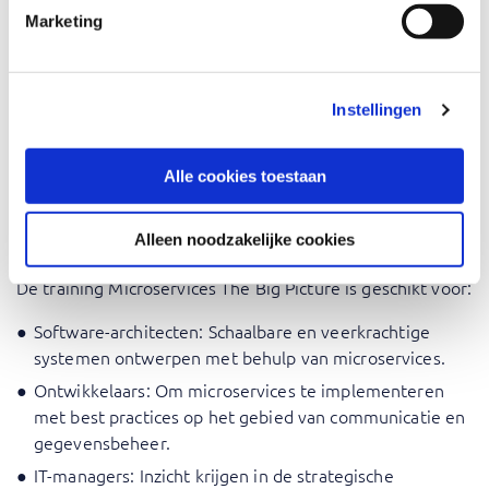
Marketing
nemen over het implementeren van microservices in hun
organisaties. Of je nu legacy-systemen wilt moderniseren
of schaalbare applicaties helemaal opnieuw wilt
ontwerpen, deze training biedt waardevolle inzichten en
Instellingen
bruikbare kennis.
Alle cookies toestaan
Voor wie is Microservices: The
Big Picture
Alleen noodzakelijke cookies
De training Microservices The Big Picture is geschikt voor:
Software-architecten: Schaalbare en veerkrachtige
systemen ontwerpen met behulp van microservices.
Ontwikkelaars: Om microservices te implementeren
met best practices op het gebied van communicatie en
gegevensbeheer.
IT-managers: Inzicht krijgen in de strategische