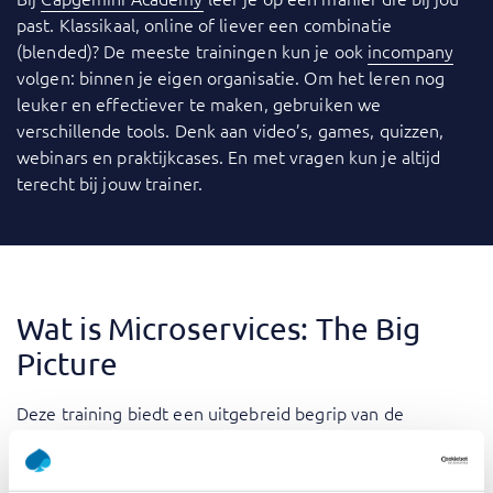
past. Klassikaal, online of liever een combinatie
(blended)? De meeste trainingen kun je ook
incompany
volgen: binnen je eigen organisatie. Om het leren nog
leuker en effectiever te maken, gebruiken we
verschillende tools. Denk aan video’s, games, quizzen,
webinars en praktijkcases. En met vragen kun je altijd
terecht bij jouw trainer.
Wat is Microservices: The Big
Picture
Deze training biedt een uitgebreid begrip van de
architectuur van microservices. Deelnemers leren over de
voordelen en uitdagingen van het gebruik van
microservices, verkennen belangrijke concepten zoals