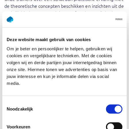
de theoretische concepten beschikken en inzichten uit de
praktijk bieden. Deze training geeft u de vaardigheden
om risico’s op een deskundige manier te beheren, zodat
uw organisatie kansen kan benutten en bedreigingen
effectief kan beheersen.
Deze website maakt gebruik van cookies
M_o_R® is a registered Trade Mark of AXELOS Limited,
Om je beter en persoonlijker te helpen, gebruiken wij
used under permission of AXELOS. All rights reserved.
cookies en vergelijkbare technieken. Met de cookies
volgen wij en derde partijen jouw internetgedrag binnen
Voor wie is Management of Risk
onze site. Hiermee tonen we advertenties op basis van
jouw interesse en kun je informatie delen via social
(M_o_R®) Foundation (3rd
media.
edition)
Projectmanagers: Zorgen ervoor dat projecten op tijd,
Toestemmingsselectie
binnen de scope en binnen het budget worden
Noodzakelijk
opgeleverd door risico’s effectief te beheren.
Programmamanagers: Houd toezicht op meerdere
Voorkeuren