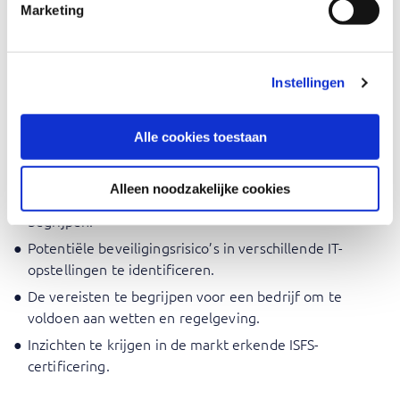
Marketing
Er zijn geen specifieke vereisten voor deze cursus. Een
basisbegrip van IT en interesse in beveiliging zou echter
nuttig zijn.
Instellingen
Doelstellingen
Alle cookies toestaan
Aan het einde van de training zult u in staat zijn om:
Alleen noodzakelijke cookies
De basisprincipes van informatiebeveiliging te
begrijpen.
Potentiële beveiligingsrisico’s in verschillende IT-
opstellingen te identificeren.
De vereisten te begrijpen voor een bedrijf om te
voldoen aan wetten en regelgeving.
Inzichten te krijgen in de markt erkende ISFS-
certificering.