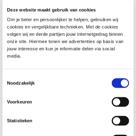
Voor wie is Information Security
Deze website maakt gebruik van cookies
Foundation (ISFS) e-learning
Om je beter en persoonlijker te helpen, gebruiken wij
cookies en vergelijkbare technieken. Met de cookies
IT-professionals: Krijg een solide begrip van
volgen wij en derde partijen jouw internetgedrag binnen
informatiebeveiligingsprincipes.
onze site. Hiermee tonen we advertenties op basis van
Compliance Officers: Leer over de vereisten om te
jouw interesse en kun je informatie delen via social
voldoen aan wetten en regelgeving.
media.
Data-analisten: Begrijp hoe u gevoelige gegevens kunt
beschermen.
Toestemmingsselectie
Netwerkbeheerders: Leer over potentiële
Noodzakelijk
beveiligingsrisico’s in verschillende netwerken.
Cloud Computing Specialisten: Begrijp de
beveiligingsrisico’s en mitigatiestrategieën in cloud
Voorkeuren
computing.
Statistieken
Voorvereisten