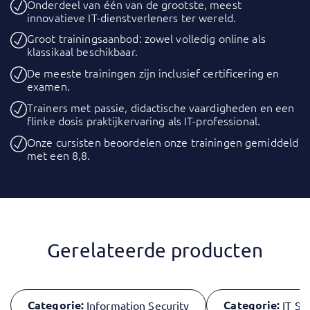
Onderdeel van één van de grootste, meest
innovatieve IT-dienstverleners ter wereld.
Groot trainingsaanbod: zowel volledig online als
klassikaal beschikbaar.
De meeste trainingen zijn inclusief certificering en
examen.
Trainers met passie, didactische vaardigheden en een
flinke dosis praktijkervaring als IT-professional.
Onze cursisten beoordelen onze trainingen gemiddeld
met een 8,8.
Gerelateerde producten
Categorie:
Categorie:
Information Security
IT Se