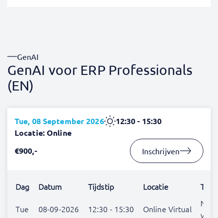
GenAI
GenAI voor ERP Professionals
(EN)
Tue, 08 September 2026
12:30 - 15:30
Locatie: Online
€900,-
Inschrijven
Dag
Datum
Tijdstip
Locatie
Trai
Nog 
Tue
08-09-2026
12:30 - 15:30
Online Virtual
verr