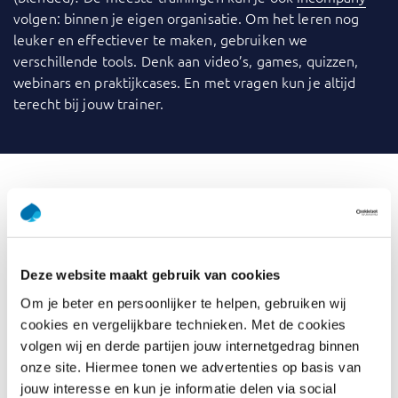
volgen: binnen je eigen organisatie. Om het leren nog
leuker en effectiever te maken, gebruiken we
verschillende tools. Denk aan video’s, games, quizzen,
webinars en praktijkcases. En met vragen kun je altijd
terecht bij jouw trainer.
Lees ervaringen met Capgemini Academy op Springest
Wat is GenAI voor ERP
Deze website maakt gebruik van cookies
Professionals
Om je beter en persoonlijker te helpen, gebruiken wij
cookies en vergelijkbare technieken. Met de cookies
Generative AI, of GenAI, heeft de mogelijkheid om de
volgen wij en derde partijen jouw internetgedrag binnen
kenmerken en patronen van gegevens te leren en
onze site. Hiermee tonen we advertenties op basis van
opnieuw toe te passen voor een breed scala aan
jouw interesse en kun je informatie delen via social