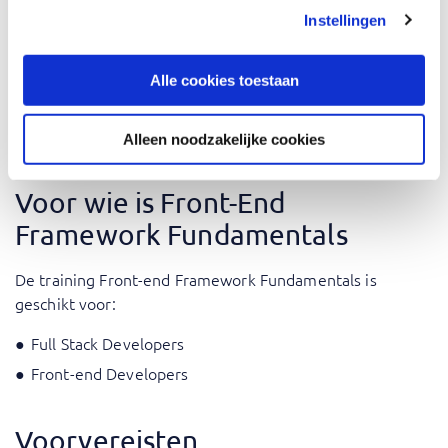
Verbeter uw vaardigheden in deze frameworks. Onze
Instellingen
trainers, die goed thuis zijn in de fijne kneepjes van elk
framework, brengen een praktische dimensie aan
Alle cookies toestaan
theoretische concepten. Verkrijg inzichten uit de praktijk
en best practices, zodat u Vue, React en Angular effectief
kunt gebruiken in uw webontwikkelingsprojecten.
Alleen noodzakelijke cookies
Voor wie is Front-End
Framework Fundamentals
De training Front-end Framework Fundamentals is
geschikt voor:
Full Stack Developers
Front-end Developers
Voorvereisten