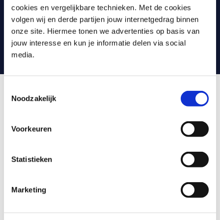
cookies en vergelijkbare technieken. Met de cookies
leuker en effectiever te maken, gebruiken we
volgen wij en derde partijen jouw internetgedrag binnen
verschillende tools. Denk aan video’s, games, quizzen,
onze site. Hiermee tonen we advertenties op basis van
webinars en praktijkcases. En met vragen kun je altijd
jouw interesse en kun je informatie delen via social
terecht bij jouw trainer.
media.
Toestemmingsselectie
Noodzakelijk
Wat is Front-End Framework
Fundamentals
Voorkeuren
Ontdek de principes en functionaliteiten van Vue-, React-
Statistieken
en Angular-frameworks. Deze training biedt een praktisch
inzicht in deze krachtige tools, waardoor u door hun
nuances kunt navigeren en hun mogelijkheden kunt
Marketing
benutten voor het creëren van dynamische
webapplicaties.