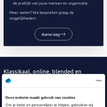
de praktijk van jouw mensen en organisatie.
Meer weten? We bespreken graag de
mogelijkheden!
Aanvraag
Klassikaal, online, blended en
incompany
Bij
Capgemini Academy
leer je op een manier die bij jou
past. Klassikaal, online of liever een combinatie
Deze website maakt gebruik van cookies
(blended)? De meeste trainingen kun je ook
incompany
Om je beter en persoonlijker te helpen, gebruiken wij
volgen: binnen je eigen organisatie. Om het leren nog