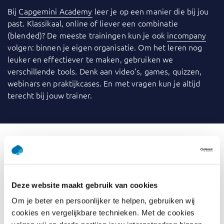
Bij
Capgemini Academy
leer je op een manier die bij jou
past. Klassikaal, online of liever een combinatie
(blended)? De meeste trainingen kun je ook
incompany
volgen: binnen je eigen organisatie. Om het leren nog
leuker en effectiever te maken, gebruiken we
verschillende tools. Denk aan video’s, games, quizzen,
webinars en praktijkcases. En met vragen kun je altijd
terecht bij jouw trainer.
Wat is Data Literacy voor
managers
Deze website maakt gebruik van cookies
Data Literacy is het vermogen om data aan te maken, te
Om je beter en persoonlijker te helpen, gebruiken wij
lezen, te begrijpen en te interpreteren. Iedere
cookies en vergelijkbare technieken. Met de cookies
medewerker binnen een organisatie heeft hier wel op