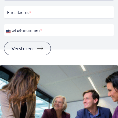
E-mailadres
*
Telefoonnummer
*
Verenigde
Staten
+1
Versturen