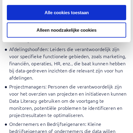
Voor wie is Data Literacy voor
managers
Alle cookies toestaan
Managers en Executives: Senior managers, executives
Alleen noodzakelijke cookies
en besluitvormers die weloverwogen keuzes moeten
maken op basis van inzichten uit data.
Afdelingshoofden: Leiders die verantwoordelijk zijn
voor specifieke functionele gebieden, zoals marketing,
financiën, operaties, HR, enz., die baat kunnen hebben
bij data-gedreven inzichten die relevant zijn voor hun
afdelingen.
Projectmanagers: Personen die verantwoordelijk zijn
voor het overzien van projecten en initiatieven kunnen
Data Literacy gebruiken om de voortgang te
monitoren, potentiële problemen te identificeren en
projectresultaten te optimaliseren.
Ondernemers en Bedrijfseigenaren: Kleine
bedrijfseigenaren of ondernemers die data willen