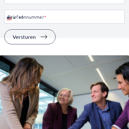
Telefoonnummer
*
Verenigde
Staten
+1
Versturen