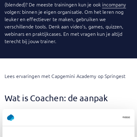
(blended)? De meeste trainingen kun je ook
incompany
volgen: binnen je eigen organisatie. Om het leren nog
leuker en effectiever te maken, gebruiken we
verschillende tools. Denk aan video’s, games, quizzen,
webinars en praktijkcases. En met vragen kun je altijd
terecht bij jouw trainer.
Lees ervaringen met Capgemini Academy op Springest
Wat is Coachen: de aanpak
Organisatieontwikkeling en medewerkersontwikkeling
gaan hand in hand. Daarom besteden organisaties
aandacht aan de professionele en persoonlijke groei van
medewerkers. In deze training leer je