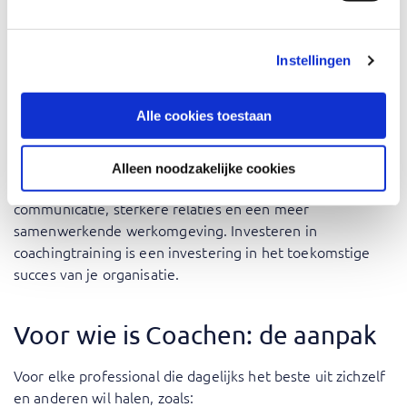
te nemen aan deze training, verwerf je waardevolle
coachingsvaardigheden die niet alleen je professionele
ontwikkeling ten goede komen, maar ook bijdragen aan
Instellingen
de algehele groei van je organisatie. Coaching helpt bij
het opbouwen van een cultuur van continue verbetering
Alle cookies toestaan
en zelfredzaamheid onder medewerkers. Het stelt hen in
staat om zelfstandig uitdagingen aan te pakken, wat leidt
tot verhoogde productiviteit en werktevredenheid.
Alleen noodzakelijke cookies
Bovendien bevordert effectieve coaching betere
communicatie, sterkere relaties en een meer
samenwerkende werkomgeving. Investeren in
coachingtraining is een investering in het toekomstige
succes van je organisatie.
Voor wie is Coachen: de aanpak
Voor elke professional die dagelijks het beste uit zichzelf
en anderen wil halen, zoals: