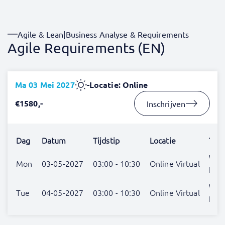
Agile & Lean
|
Business Analyse & Requirements
Agile Requirements (EN)
Ma 03 Mei 2027
-
Locatie: Online
€1580,-
Inschrijven
Dag
Datum
Tijdstip
Locatie
Trai
Wij
Mon
03-05-2027
03:00 - 10:30
Online Virtual
Len
Wij
Tue
04-05-2027
03:00 - 10:30
Online Virtual
Len