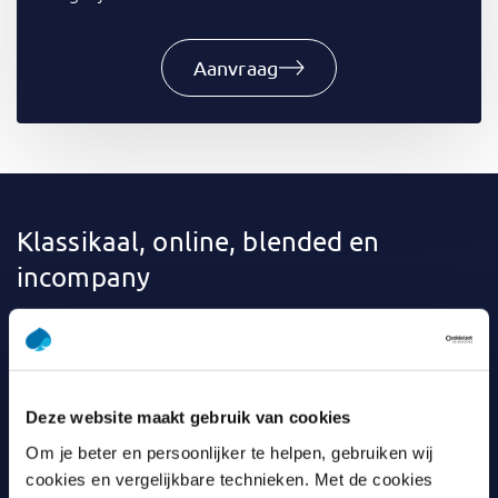
Aanvraag
Klassikaal, online, blended en
incompany
Bij
Capgemini Academy
leer je op een manier die bij jou
past. Klassikaal, online of liever een combinatie
(blended)? De meeste trainingen kun je ook
incompany
volgen: binnen je eigen organisatie. Om het leren nog
Deze website maakt gebruik van cookies
leuker en effectiever te maken, gebruiken we
Om je beter en persoonlijker te helpen, gebruiken wij
verschillende tools. Denk aan video’s, games, quizzen,
cookies en vergelijkbare technieken. Met de cookies
webinars en praktijkcases. En met vragen kun je altijd