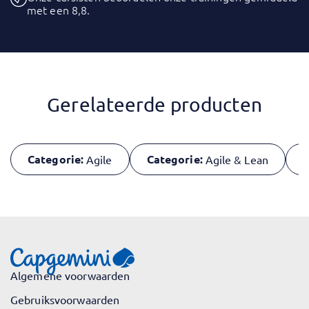
met een 8,8.
Gerelateerde producten
Categorie:
Categorie:
C
Agile
Agile & Lean
Algemene voorwaarden
Gebruiksvoorwaarden