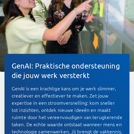
GenAI: Praktische ondersteuning
die jouw werk versterkt
GenAI is een krachtige kans om je werk slimmer,
creatiever en effectiever te maken. Zet jouw
expertise in een stroomversnelling: kom sneller
tot inzichten, ontdek nieuwe ideeën en maakt
ruimte door het vereenvoudigen van terugkerende
taken. De echte waarde ontstaat wanneer mens en
technologie samenwerken. Jij brengt de vakkennis,