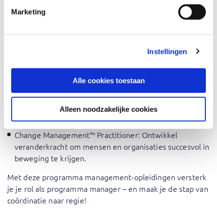
ondersteunen bij specifieke aspecten van hun rol, zoals
Marketing
wendbaarheid, portfolio-afstemming en waardecreatie:
Agile Programme Management (AgilePgM®)
: Leer hoe
je programma’s wendbaar en resultaatgericht leidt.
Instellingen
MoP® Practitioner (Management of Portfolios)
:
Ontwikkel de vaardigheden om richting en waarde te
Alle cookies toestaan
creëren in complexe portfolio’s.
Managing Benefits™ Foundation
: Leer hoe je
programmatische waarde expliciet maakt en stuurt op
Alleen noodzakelijke cookies
baten.
Change Management™ Practitioner
: Ontwikkel
veranderkracht om mensen en organisaties succesvol in
beweging te krijgen.
Met deze programma management-opleidingen versterk
je je rol als programma manager – en maak je de stap van
coördinatie naar regie!