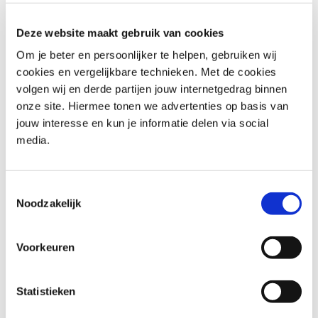
Bekijk alle programma manager-
trainingen bij Capgemini
Deze website maakt gebruik van cookies
Om je beter en persoonlijker te helpen, gebruiken wij
Academy
cookies en vergelijkbare technieken. Met de cookies
volgen wij en derde partijen jouw internetgedrag binnen
Voor programma managers die het MSP®-framework
onze site. Hiermee tonen we advertenties op basis van
actief willen toepassen en verdiepen in de praktijk, is de
jouw interesse en kun je informatie delen via social
volgende opleiding een logische vervolgstap:
media.
Managing Successful Programmes (MSP®) Practitioner
:
Deze training verdiept de toepassing van MSP® in
complexe programma-omgevingen. Je leert hoe je
Toestemmingsselectie
keuzes maakt, scenario’s afweegt en het framework
Noodzakelijk
effectief inzet binnen jouw organisatiecontext.
De training is beschikbaar in het Nederlands en Engels,
Voorkeuren
en in de formats klassikaal en als e-learning.
Naast de MSP-trainingen biedt Capgemini Academy
Statistieken
aanvullende opleidingen die programma managers