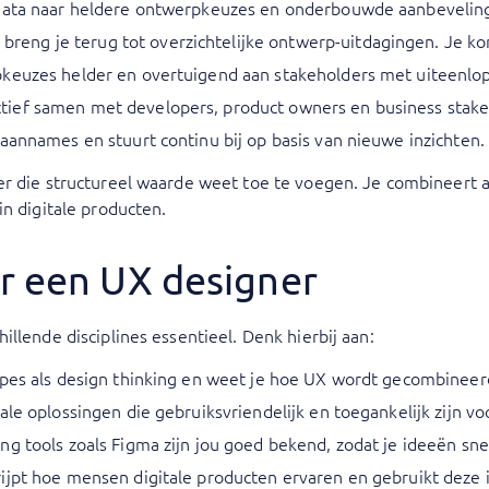
n data naar heldere ontwerpkeuzes en onderbouwde aanbevelin
eng je terug tot overzichtelijke ontwerp-uitdagingen. Je ko
rpkeuzes helder en overtuigend aan stakeholders met uiteenl
ief samen met developers, product owners en business stakeh
aannames en stuurt continu bij op basis van nieuwe inzichten.
er die structureel waarde weet toe te voegen. Je combineert a
in digitale producten.
r een UX designer
llende disciplines essentieel. Denk hierbij aan:
ipes als design thinking en weet je hoe UX wordt gecombineer
ale oplossingen die gebruiksvriendelijk en toegankelijk zijn 
g tools zoals Figma zijn jou goed bekend, zodat je ideeën snel
rijpt hoe mensen digitale producten ervaren en gebruikt dez