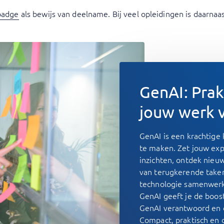
badge
als bewijs van deelname. Bij veel opleidingen is daarnaa
GenAI: Prak
jouw werk v
GenAI is een krachtige 
te maken. Zet jouw expe
inzichten, ontdek nie
van terugkerende take
technologie samenwerke
GenAI geeft je de boo
GenAI verantwoord en do
Compact, praktisch en 