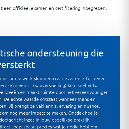
st een officieel examen en certificering inbegrepen.
tische ondersteuning die
ersterkt
kans om je werk slimmer, creatiever en effectiever
rtise in een stroomversnelling: kom sneller tot
uwe ideeën en maakt ruimte door het vereenvoudigen
n. De echte waarde ontstaat wanneer mens en
n. Jij brengt de vakkennis, ervaring en nuance,
st om nog meer impact te maken. Ontdek hoe je
elgericht inzet in jouw dagelijkse praktijk.
direct toepasbaar: precies wat je nodig hebt om