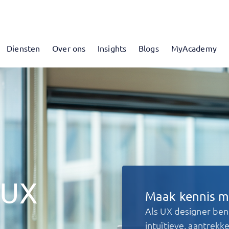
Diensten
Over ons
Insights
Blogs
MyAcademy
 UX
Maak kennis m
Als UX designer ben
intuïtieve, aantrekke