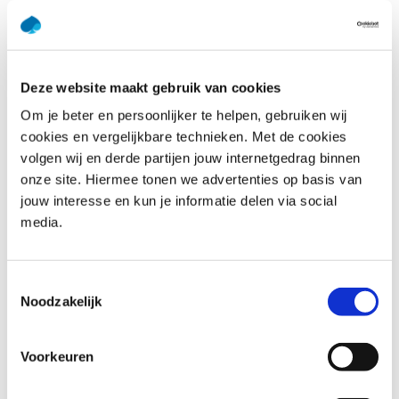
je collega’s. Bespreek wat je hebt geleerd en hoe jullie
dat kunnen toepassen. Houd tijdens de training in het
achterhoofd dat je een model, een voorbeeld, een
techniek of vaardigheid, straks aan je collega’s duidelijk
moet maken.
Deze website maakt gebruik van cookies
Stel vragen! Je helpt jezelf, de groep èn de trainer
Om je beter en persoonlijker te helpen, gebruiken wij
ermee om er alles uit te halen.
cookies en vergelijkbare technieken. Met de cookies
volgen wij en derde partijen jouw internetgedrag binnen
Je zult zien dat je niet ‘gehospitaliseerd’ in de training zit,
onze site. Hiermee tonen we advertenties op basis van
maar alert en kritisch. Succes!
jouw interesse en kun je informatie delen via social
media.
Verdiep je in ons trainingsaanbod
Heb je vragen over een bepaald vakgebied of één van
Toestemmingsselectie
onze trainingen? Neem gerust
contact
met ons op. We
Noodzakelijk
helpen je graag!
Voorkeuren
Ontdek ons aanbod