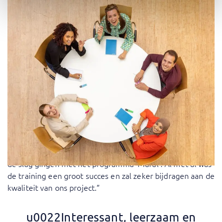
Wegens succes is de workshop herhaald. Dit keer is het
stokje overgedragen aan Mila. Bente Steunenberg, Vice
Chairman en Travel Logistics medewerker bij de
Rijksuniversiteit en het International Business Research
Groningen: “De training die wij bij Capgemini hebben
gevolgd was voornamelijk gefocust op het gestructureerd
samenwerken met andere culturen binnen onze groep en
de cultuurverschillen waar wij tegen aan kunnen lopen in
het buitenland. Ik ben zeer positief over de training.
Ondanks dat de training online was, werd de aandacht
van iedereen goed erbij gehouden. De training had een
goede afwisseling van theorie en praktijk, waarin we aan
de slag gingen met het programma ‘Mural’. Al met al was
de training een groot succes en zal zeker bijdragen aan de
kwaliteit van ons project.”
u0022Interessant, leerzaam en