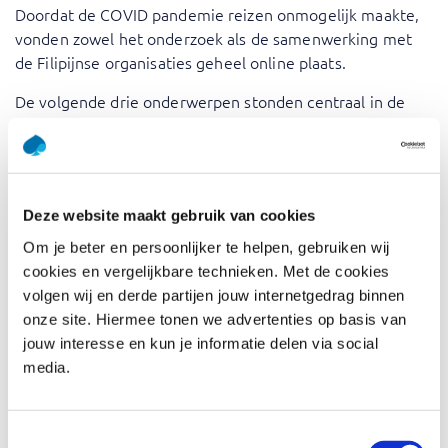
Doordat de COVID pandemie reizen onmogelijk maakte,
vonden zowel het onderzoek als de samenwerking met
de Filipijnse organisaties geheel online plaats.
De volgende drie onderwerpen stonden centraal in de
workshop over online en intercultureel samenwerken:
Kennis van de Filipijnse cultuur
Een praktische manier om online samen te werken
Deze website maakt gebruik van cookies
Een werkwijze om als team overzicht te houden over
de taken
Om je beter en persoonlijker te helpen, gebruiken wij
cookies en vergelijkbare technieken. Met de cookies
De workshop, verzorgd door Annerieke Bosman,
volgen wij en derde partijen jouw internetgedrag binnen
gecertificeerd trainers bij Capgemini Academy, werd met
onze site. Hiermee tonen we advertenties op basis van
veel enthousiasme ontvangen.
jouw interesse en kun je informatie delen via social
Annerieke vertelt:
‘De studenten van IBR wilden
media.
onderzoek doen voor bedrijven in de Filipijnen. Wij
leerden hun de overeenkomsten en verschillen in cultuur,
echte eye-openers! In een quiz testten zij hun kennis, niet
Toestemmingsselectie