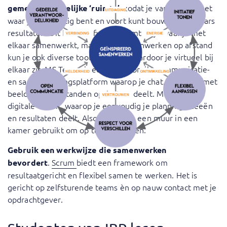
, zodat je van elkaar weet
gemeenschappelijke ‘ruimte’
waar je mee bezig bent en voort kunt bouwen op elkaars
resultaten. Dit kan een fysieke ruimte zijn waar je met
elkaar samenwerkt, maar voor samenwerken op afstand
kun je ook diverse tools inzetten waardoor je virtueel bij
elkaar zit. MS Teams is een veelgebruikt communicatie-
en samenwerkingsplatform waarop je chat, overlegt (met
beeld) en je bestanden opslaat en deelt. Mural is een
digitale ‘muur’, waarop je eenvoudig je planning, ideeën
en resultaten deelt. Alsof je samen een muur in een
kamer gebruikt om op te visualiseren.
Gebruik een werkwijze die samenwerken
.
Scrum
biedt een framework om
bevordert
resultaatgericht en flexibel samen te werken. Het is
gericht op zelfsturende teams èn op nauw contact met je
opdrachtgever.