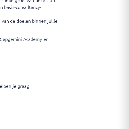
 snelle groei van deze club
 basis-consultancy-
 van de doelen binnen jullie
en Capgemini Academy en
elpen je graag!