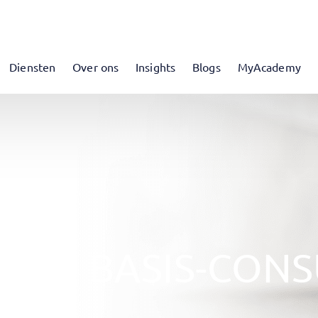
Diensten
Over ons
Insights
Blogs
MyAcademy
 IN BASIS-CONS
N