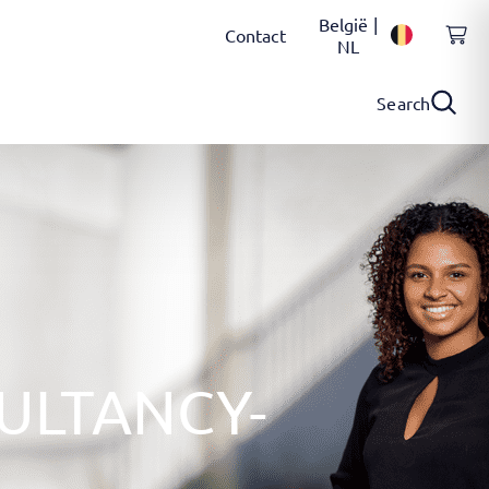
België |
Contact
NL
Search
ULTANCY-