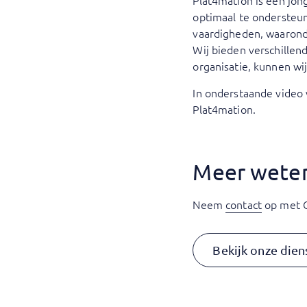
Plat4mation is een jon
optimaal te ondersteu
vaardigheden, waarond
Wij bieden verschillen
organisatie, kunnen w
In onderstaande video
Plat4mation.
Meer weten
Neem
contact
op met C
Bekijk onze dien