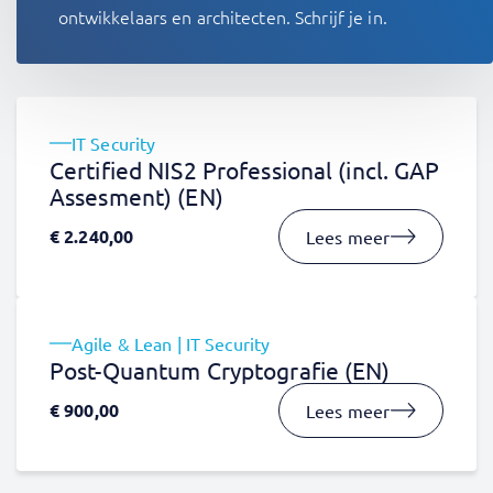
ontwikkelaars en architecten. Schrijf je in.
IT Security
Certified NIS2 Professional (incl. GAP
Assesment) (EN)
€
2.240,00
Lees meer
Agile & Lean | IT Security
Post-Quantum Cryptografie (EN)
€
900,00
Lees meer