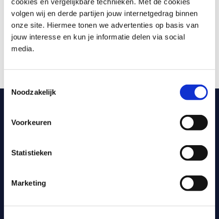
Projectmanagers
cookies en vergelijkbare technieken. Met de cookies
volgen wij en derde partijen jouw internetgedrag binnen
Risicomanagers
onze site. Hiermee tonen we advertenties op basis van
Beveiligingsprofessionals
jouw interesse en kun je informatie delen via social
Data protection officers
media.
Overige IT-gebruikers
Toestemmingsselectie
Noodzakelijk
Waarom Capgemini Academy?
Voorkeuren
Onderdeel van één van de grootste, meest
innovatieve IT-dienstverleners ter wereld.
Statistieken
Groot trainingsaanbod: zowel volledig online als
klassikaal beschikbaar.
Marketing
De meeste trainingen zijn inclusief certificering en
examen.
Trainers met passie, didactische vaardigheden en een