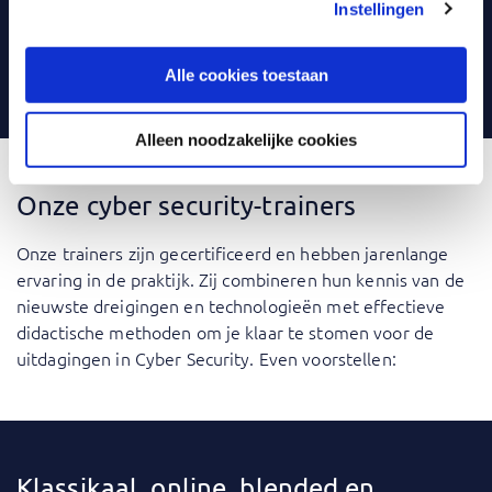
Instellingen
flinke dosis praktijkervaring als IT-professional.
Onze cursisten beoordelen onze trainingen gemiddeld
met een 8,8.
Alle cookies toestaan
Alleen noodzakelijke cookies
Onze cyber security-trainers
Onze trainers zijn gecertificeerd en hebben jarenlange
ervaring in de praktijk. Zij combineren hun kennis van de
nieuwste dreigingen en technologieën met effectieve
didactische methoden om je klaar te stomen voor de
uitdagingen in Cyber Security. Even voorstellen:
Klassikaal, online, blended en