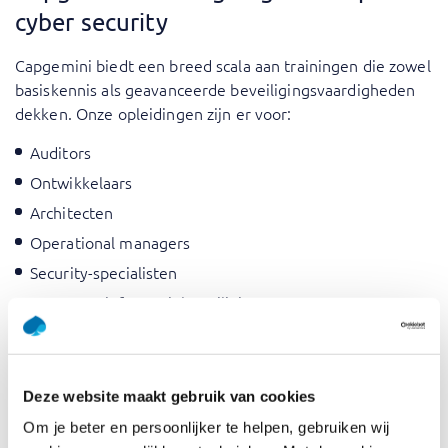
cyber security
Capgemini biedt een breed scala aan trainingen die zowel
basiskennis als geavanceerde beveiligingsvaardigheden
dekken. Onze opleidingen zijn er voor:
Auditors
Ontwikkelaars
Architecten
Operational managers
Security-specialisten
Managers informatiebeveiliging
(Chief) information security officers
Compliance managers
Legal managers
Deze website maakt gebruik van cookies
Lijnmanagers
Om je beter en persoonlijker te helpen, gebruiken wij