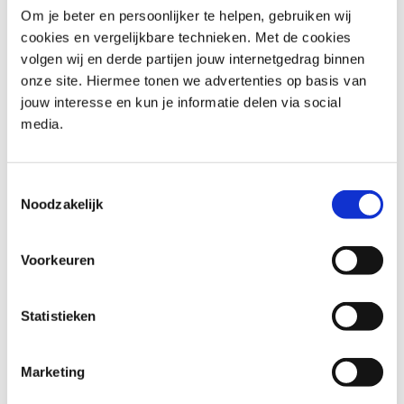
platform van Pega. Je leert hoe je de meest
Om je beter en persoonlijker te helpen, gebruiken wij
voorkomende applicatieontwikkelingstaken uitvoert met
cookies en vergelijkbare technieken. Met de cookies
behulp van App Studio en Dev Studio, en bereidt je voor
volgen wij en derde partijen jouw internetgedrag binnen
op je eerste Pega-ontwikkelingsproject.
onze site. Hiermee tonen we advertenties op basis van
Een training in PCSA geeft je niet alleen de kennis om
jouw interesse en kun je informatie delen via social
met Pega te ontwikkelen, maar bereidt ook voor op het
media.
PCSA-examen. Onze trainers voegen met hun praktische
ervaring en expertise een praktische dimensie toe aan de
Toestemmingsselectie
theoretische concepten en bieden real-world inzichten en
Noodzakelijk
best practices.
Voorkeuren
Voor wie is Pega Certified
System Architect (PCSA)
Statistieken
Software ontwikkelaars: krijg een uitgebreid inzicht in
het low-code-platform van Pega en verbeter jezelf in
Marketing
het ontwikkelen van applicaties.