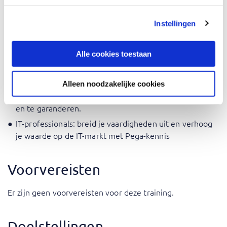
Business analisten: Begrijp de technische aspecten van
Pega om de kloof tussen zakelijke behoeften en
Instellingen
technische oplossingen te overbruggen.
Project Managers: Rust jezelf uit met de kennis van de
Alle cookies toestaan
mogelijkheden van Pega om je team beter te kunnen
aansturen en begeleiden.
Kwaliteits Analisten: leer meer over de functies van
Alleen noodzakelijke cookies
Pega om de kwaliteit van applicaties effectief te testen
en te garanderen.
IT-professionals: breid je vaardigheden uit en verhoog
je waarde op de IT-markt met Pega-kennis
Voorvereisten
Er zijn geen voorvereisten voor deze training.
Doelstellingen