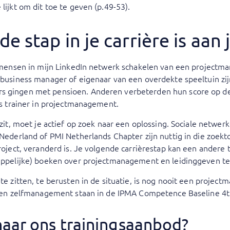
lijkt om dit toe te geven (p.49-53).
e stap in je carrière is aan 
 mensen in mijn LinkedIn netwerk schakelen van een projectman
business manager of eigenaar van een overdekte speeltuin zijn
gingen met pensioen. Anderen verbeterden hun score op de j
ls trainer in projectmanagement.
 zit, moet je actief op zoek naar een oplossing. Sociale netw
Nederland of PMI Netherlands Chapter zijn nuttig in die zoekto
roject, veranderd is. Je volgende carrièrestap kan een andere 
appelijke) boeken over projectmanagement en leidinggeven te
te zitten, te berusten in de situatie, is nog nooit een proje
e en zelfmanagement staan in de IPMA Competence Baseline 4th
aar ons trainingsaanbod?