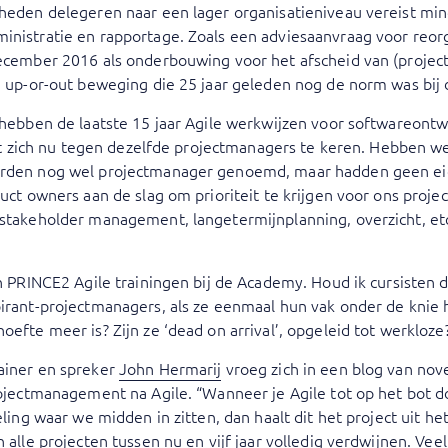
heden delegeren naar een lager organisatieniveau vereist mi
istratie en rapportage. Zoals een adviesaanvraag voor reorga
ecember 2016 als onderbouwing voor het afscheid van (proje
 up-or-out beweging die 25 jaar geleden nog de norm was bij 
 hebben de laatste 15 jaar Agile werkwijzen voor softwareon
jkt zich nu tegen dezelfde projectmanagers te keren. Hebben w
rden nog wel projectmanager genoemd, maar hadden geen e
ct owners aan de slag om prioriteit te krijgen voor ons projec
takeholder management, langetermijnplanning, overzicht, etc
n PRINCE2 Agile trainingen bij de Academy. Houd ik cursisten d
irant-projectmanagers, als ze eenmaal hun vak onder de knie 
efte meer is? Zijn ze ‘dead on arrival’, opgeleid tot werkloze
iner en spreker
John Hermarij
vroeg zich in een blog van nov
ojectmanagement na Agile. “Wanneer je Agile tot op het bot 
ling waar we midden in zitten, dan haalt dit het project uit he
alle projecten tussen nu en vijf jaar volledig verdwijnen. Vee