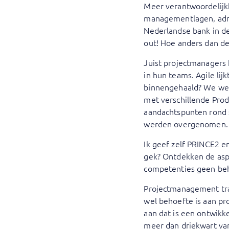
Meer verantwoordelijk
managementlagen, admin
Nederlandse bank in d
out! Hoe anders dan de
Juist projectmanagers
in hun teams. Agile li
binnengehaald? We we
met verschillende Produ
aandachtspunten rond s
werden overgenomen.
Ik geef zelf PRINCE2 e
gek? Ontdekken de asp
competenties geen beho
Projectmanagement tra
wel behoefte is aan pr
aan dat is een ontwikke
meer dan driekwart van 