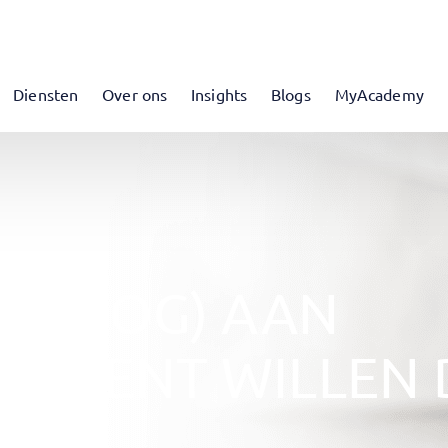
Diensten
Over ons
Insights
Blogs
MyAcademy
E (NOG) AAN
EMENT WILLEN D