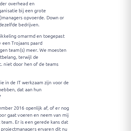
nder overhead en
nisatie bij een grote
ct)managers opvoerde. Down or
dezelfde bedrijven.
twikkeling omarmd en toegepast
e een Trojaans paard
igen team(s) meer. We moesten
tbelang, terwijl de
. niet door hen of de teams
ie in de IT werkzaam zijn voor de
hebben, dat aan hun
?
ember 2016 openlijk af, of er nog
door gaat voeren en neem van mij
t team. Er is een gerede kans dat
l projectmanagers ervaren dit nu