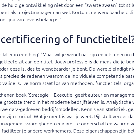
ls de huidige ontwikkeling niet door een “zwarte zwaan” tot sti
g bent als projectmanager dan wel. Kortom, de wendbaarheid die
oor jou van levensbelang is.”
certificering of functietitel
later in een blog: “Maar wil je wendbaar zijn en iets doen in 
gekleefd zit aan een titel. Jouw professie is de mens die je ben
der deze is, des te wendbaarder je bent. De wereld eindigt nie
it is precies de redenen waarom de individuele competentie bas
s valide is. De norm staat los van methoden, functietitels, org
rschenen boek ‘Strategie = Executie’ geeft auteur en managemen
de grootste trend in het moderne bedrijfsleven is. Analytische 
uwe data-gedreven bedrijfsmodellen. Kennis van statistiek, 
en zijn cruciaal. Wat je meet is wat je weet. Pijl stelt verder
anagement vaardigheden een niet te onderschatten waarde ver
faciliteer je andere werknemers. Deze eigenschappen zijn belan