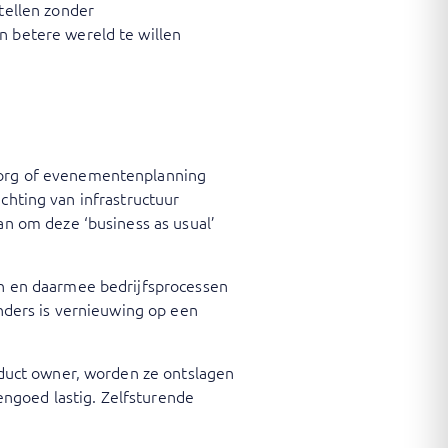
tellen zonder
n betere wereld te willen
zorg of evenementenplanning
richting van infrastructuur
an om deze ‘business as usual’
en en daarmee bedrijfsprocessen
anders is vernieuwing op een
oduct owner, worden ze ontslagen
vengoed lastig. Zelfsturende