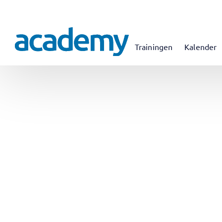
Trainingen
Kalender
WAAROM ZOU J
PROJECTMANAG
AGILE WERELD?