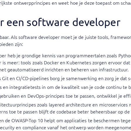
grijkste ontwerpprincipes en weet hoe je deze toepast om sch
r een software developer
sbaar. Als software developer moet je de juiste tools, fram
ieden zijn:
r heb je grondige kennis van programmeertalen zoals Python, 
 is meer: tools zoals Docker en Kubernetes zorgen ervoor dat a
het geautomatiseerd inrichten en beheren van infrastructuur.
Git en CI/CD-pipelines borg je samenwerking en zorg je dat 
s en integratietests in om de kwaliteit van je code continu te
ruiken en DevOps-principes toe te passen, ontwikkel je effic
chitectuurprincipes zoals layered architecture en microservic
rns toe te passen blijft de codebase beter beheersbaar op de 
es en de OWASP-Top 10 helpt om applicaties te beschermen te
 security en compliance vanaf het ontwerp worden meegenome