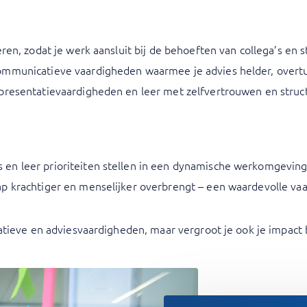
eren, zodat je werk aansluit bij de behoeften van collega’s en 
communicatieve vaardigheden waarmee je advies helder, overtu
e presentatievaardigheden en leer met zelfvertrouwen en str
s en leer prioriteiten stellen in een dynamische werkomgeving
 krachtiger en menselijker overbrengt – een waardevolle vaar
atieve en adviesvaardigheden, maar vergroot je ook je impact