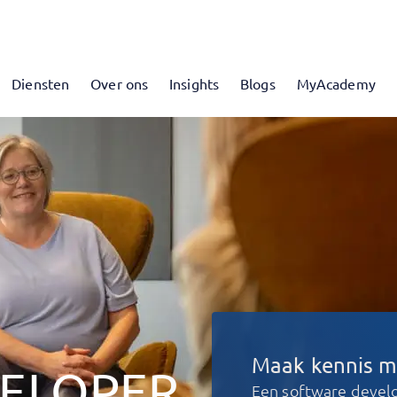
Diensten
Over ons
Insights
Blogs
MyAcademy
Maak kennis m
ELOPER
Een software develop