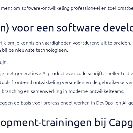
ament om software-ontwikkeling professioneel en toekomstbe
n) voor een software devel
ngrijk om je kennis en vaardigheden voortdurend uit te breide
en bij de nieuwste technologieën
.
ijn:
 je met generatieve AI productiever code schrijft, sneller test
-tools front-end ontwikkeling versnellen en de gebruikerserva
eer, branching en samenwerking in moderne ontwikkelteams.
leggen de basis voor professioneel werken in DevOps- en AI-
elopment-trainingen bij Cap