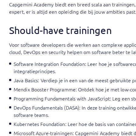
Capgemini Academy biedt een breed scala aan trainingen, v
expert, er is altijd een opleiding die bij jouw ambities past
Should-have trainingen
Voor software developers die werken aan complexe applica
cloud, DevOps en security helpen om software beter te l
Software Integration Foundation
: Leer hoe je softwar
integratieprincipes.
Java Basics
: Verdiep je in een van de meest gebruikte 
Mendix Booster Programme
: Ontdek hoe je met low-co
Programming Fundamentals with JavaScript
: Leg een s
DevOps Fundamentals (DASA)
: In deze training ontwik
software teams.
Kubernetes Foundation
: Leer hoe de basis van contain
Microsoft Azure-trainingen
: Capgemini Academy biedt d