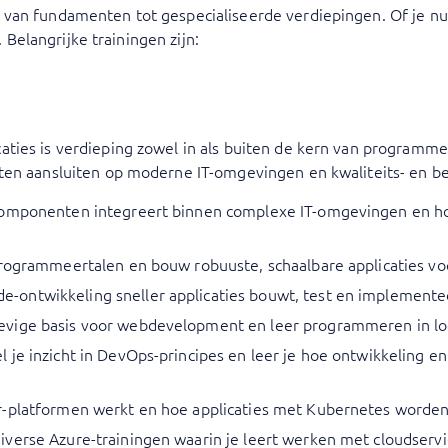
an fundamenten tot gespecialiseerde verdiepingen. Of je nu be
. Belangrijke trainingen zijn:
ties is verdieping zowel in als buiten de kern van programmer
aten aansluiten op moderne IT-omgevingen en kwaliteits- en b
ecomponenten integreert binnen complexe IT-omgevingen en h
programmeertalen en bouw robuuste, schaalbare applicaties v
de-ontwikkeling sneller applicaties bouwt, test en implemente
tevige basis voor webdevelopment en leer programmeren in log
kel je inzicht in DevOps-principes en leer je hoe ontwikkelin
er-platformen werkt en hoe applicaties met Kubernetes worden
iverse Azure-trainingen waarin je leert werken met cloudser