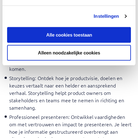
Must-have personal skills-trainingen
Instellingen
zijn:
Realistisch overtuigen
: In deze training leer je hoe je
Alle cookies toestaan
draagvlak creëert voor beslissingen en prioriteiten, ook
wanneer belangen uiteenlopen. De training helpt je
Alleen noodzakelijke cookies
ook om argumenten helder te onderbouwen en
weerstand op een constructieve manier tegemoet te
komen.
Storytelling
: Ontdek hoe je productvisie, doelen en
keuzes vertaalt naar een helder en aansprekend
verhaal. Storytelling helpt product owners om
stakeholders en teams mee te nemen in richting en
samenhang.
Professioneel presenteren
: Ontwikkel vaardigheden
om met vertrouwen en impact te presenteren. Je leert
hoe je informatie gestructureerd overbrengt aan