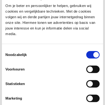
leert een solide visie te ontwikkelen, hypothesen te
valideren en meer waarde te leveren.
Om je beter en persoonlijker te helpen, gebruiken wij
cookies en vergelijkbare technieken. Met de cookies
SAFe Product Owner/Product Manager
: Deze opleiding
volgen wij en derde partijen jouw internetgedrag binnen
laat jou zien hoe je de rol van product owner
onze site. Hiermee tonen we advertenties op basis van
combineert met het werken in een organisatie die
jouw interesse en kun je informatie delen via social
Agile op schaal toepast.
media.
Agile Requirements
: Je ontdekt hoe je requirements
vertaalt naar werkbare oplossingen en hoe je teams
ondersteunt met duidelijke specificaties.
Toestemmingsselectie
Noodzakelijk
Personal skills trainingen voor
product owners
Voorkeuren
Naast vakinhoudelijke kennis vraagt de rol van product
Statistieken
owner sterke communicatieve en organisatorische
vaardigheden. Je werkt met verschillende stakeholders,
maakt afwegingen onder druk en moet richting en keuzes
Marketing
helder kunnen overbrengen.