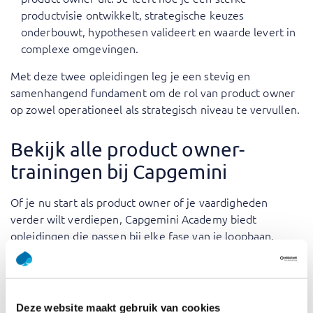
productvisie ontwikkelt, strategische keuzes
onderbouwt, hypothesen valideert en waarde levert in
complexe omgevingen.
Met deze twee opleidingen leg je een stevig en
samenhangend fundament om de rol van product owner
op zowel operationeel als strategisch niveau te vervullen.
Bekijk alle product owner-
trainingen bij Capgemini
Of je nu start als product owner of je vaardigheden
verder wilt verdiepen, Capgemini Academy biedt
opleidingen die passen bij elke fase van je loopbaan.
Boeiende trainingen zijn:
Professional Scrum Product Owner – Advanced PSPO II
:
Je breidt je vaardigheden als Product Owner uit. Je
Deze website maakt gebruik van cookies