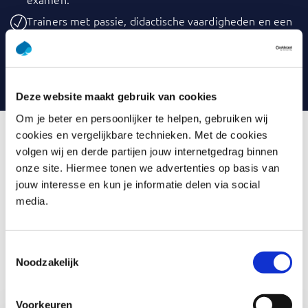
Trainers met passie, didactische vaardigheden en een
flinke dosis praktijkervaring als IT-professional.
Onze cursisten beoordelen onze trainingen gemiddeld
met een 8,8.
Deze website maakt gebruik van cookies
Om je beter en persoonlijker te helpen, gebruiken wij
cookies en vergelijkbare technieken. Met de cookies
Onze programmamanagement-
volgen wij en derde partijen jouw internetgedrag binnen
onze site. Hiermee tonen we advertenties op basis van
trainers
jouw interesse en kun je informatie delen via social
media.
Onze trainers zijn specialisten in hun vakgebied. Ze zijn
volledig gecertificeerd, maken deel uit van een vakgroep
en staan veelal met beide voeten in de klei. Ze doen niets
Toestemmingsselectie
liever dan hun kennis, ervaring en enthousiasme met jou
Noodzakelijk
delen en kunnen als geen ander de theorie koppelen aan
de praktijk. Even voorstellen:
Voorkeuren