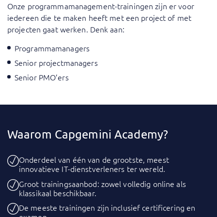
Onze programmamanagement-trainingen zijn er voor
iedereen die te maken heeft met een project of met
projecten gaat werken. Denk aan:
Programmamanagers
Senior projectmanagers
Senior PMO’ers
Waarom Capgemini Academy?
Onderdeel van één van de grootste, meest
innovatieve IT-dienstverleners ter wereld.
Groot trainingsaanbod: zowel volledig online als
klassikaal beschikbaar.
De meeste trainingen zijn inclusief certificering en
examen.