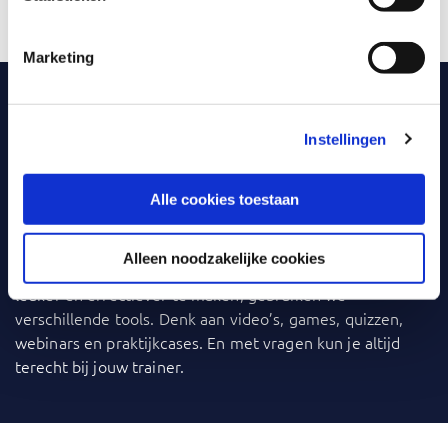
praktijk. Even voorstellen:
Marketing
Klassikaal, online, blended en
Instellingen
incompany
Bij
Capgemini Academy
leer je op een manier die bij jou
Alle cookies toestaan
past. Klassikaal, online of liever een combinatie
(blended)? De meeste trainingen kun je ook
incompany
Alleen noodzakelijke cookies
volgen: binnen je eigen organisatie. Om het leren nog
leuker en effectiever te maken, gebruiken we
verschillende tools. Denk aan video’s, games, quizzen,
webinars en praktijkcases. En met vragen kun je altijd
terecht bij jouw trainer.