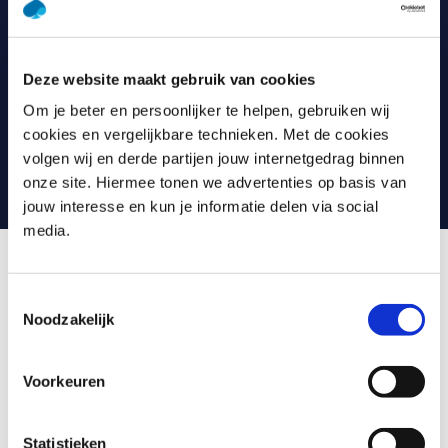
klassikaal beschikbaar.
De meeste trainingen zijn inclusief certificering en
examen.
Deze website maakt gebruik van cookies
Trainers met passie, didactische vaardigheden en een
Om je beter en persoonlijker te helpen, gebruiken wij
flinke dosis praktijkervaring als IT-professional.
cookies en vergelijkbare technieken. Met de cookies
Onze cursisten beoordelen onze trainingen gemiddeld
volgen wij en derde partijen jouw internetgedrag binnen
met een 8,8.
onze site. Hiermee tonen we advertenties op basis van
jouw interesse en kun je informatie delen via social
media.
Onze Agile architectuur-trainers
Toestemmingsselectie
Noodzakelijk
Onze trainers zijn specialisten in hun vakgebied. Ze zijn
volledig gecertificeerd, maken deel uit van een vakgroep
en hebben praktijkervaring. Ze doen niets liever dan hun
Voorkeuren
kennis, ervaring en enthousiasme met jou delen en
kunnen als geen ander de theorie koppelen aan de
Statistieken