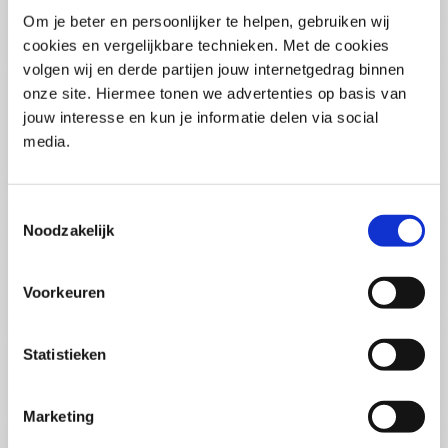
Pega Certified System Architect
Om je beter en persoonlijker te helpen, gebruiken wij
(PCSA)
(EN)
cookies en vergelijkbare technieken. Met de cookies
Di 01 September 2026
volgen wij en derde partijen jouw internetgedrag binnen
09:00 - 16:30
onze site. Hiermee tonen we advertenties op basis van
5
dagen
Locatie: Online
jouw interesse en kun je informatie delen via social
media.
€3595,-
Inschrijven
Toestemmingsselectie
Noodzakelijk
Consultancy Skills - Adviseren
(EN)
Voorkeuren
Wo 02 September 2026
09:00 - 16:30
2.5
dagen
Statistieken
Locatie: Online
€2000,-
Marketing
Inschrijven