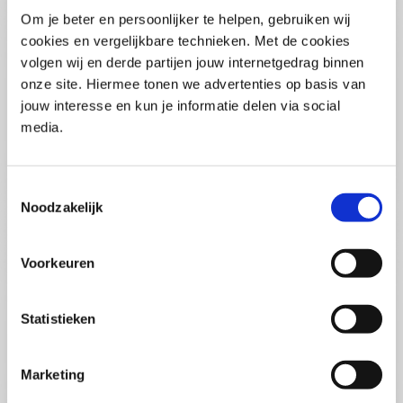
Pega Certified System Architect
Om je beter en persoonlijker te helpen, gebruiken wij
(PCSA)
(EN)
cookies en vergelijkbare technieken. Met de cookies
Di 01 September 2026
volgen wij en derde partijen jouw internetgedrag binnen
09:00 - 16:30
onze site. Hiermee tonen we advertenties op basis van
5
dagen
Locatie: Online
jouw interesse en kun je informatie delen via social
media.
€3595,-
Inschrijven
Toestemmingsselectie
Noodzakelijk
Consultancy Skills - Adviseren
(EN)
Voorkeuren
Wo 02 September 2026
09:00 - 16:30
2.5
dagen
Statistieken
Locatie: Online
€2000,-
Marketing
Inschrijven