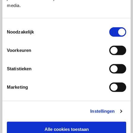
Pega Certified System Architect
media.
(PCSA)
(EN)
Di 01 September 2026
09:00 - 16:30
Toestemmingsselectie
5
dagen
Noodzakelijk
Locatie: Online
€3595,-
Voorkeuren
Inschrijven
Statistieken
Consultancy Skills - Adviseren
(EN)
Marketing
Wo 02 September 2026
09:00 - 16:30
2.5
dagen
Locatie: Online
Instellingen
€2000,-
Inschrijven
Alle cookies toestaan