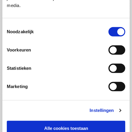
Pega Certified System Architect
media.
(PCSA)
(EN)
Di 01 September 2026
09:00 - 16:30
Toestemmingsselectie
5
dagen
Noodzakelijk
Locatie: Online
€3595,-
Voorkeuren
Inschrijven
Statistieken
Consultancy Skills - Adviseren
(EN)
Marketing
Wo 02 September 2026
09:00 - 16:30
2.5
dagen
Locatie: Online
Instellingen
€2000,-
Inschrijven
Alle cookies toestaan