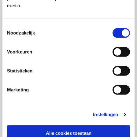
Pega Certified System Architect
media.
(PCSA)
(EN)
Di 01 September 2026
09:00 - 16:30
Toestemmingsselectie
5
dagen
Noodzakelijk
Locatie: Online
€3595,-
Voorkeuren
Inschrijven
Statistieken
Consultancy Skills - Adviseren
(EN)
Marketing
Wo 02 September 2026
09:00 - 16:30
2.5
dagen
Locatie: Online
Instellingen
€2000,-
Inschrijven
Alle cookies toestaan