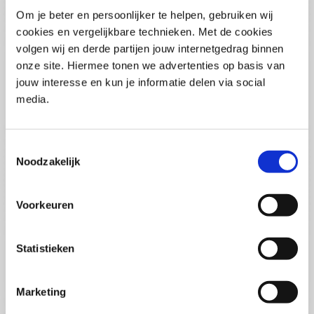
Pega Certified System Architect
Om je beter en persoonlijker te helpen, gebruiken wij
(PCSA)
(EN)
cookies en vergelijkbare technieken. Met de cookies
Di 01 September 2026
volgen wij en derde partijen jouw internetgedrag binnen
09:00 - 16:30
onze site. Hiermee tonen we advertenties op basis van
5
dagen
Locatie: Online
jouw interesse en kun je informatie delen via social
media.
€3595,-
Inschrijven
Toestemmingsselectie
Noodzakelijk
Consultancy Skills - Adviseren
(EN)
Voorkeuren
Wo 02 September 2026
09:00 - 16:30
2.5
dagen
Statistieken
Locatie: Online
€2000,-
Marketing
Inschrijven