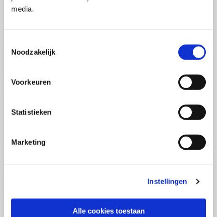
Pega Certified System Architect
media.
(PCSA)
(EN)
Di 01 September 2026
09:00 - 16:30
Toestemmingsselectie
5
dagen
Noodzakelijk
Locatie: Online
€3595,-
Voorkeuren
Inschrijven
Statistieken
Consultancy Skills - Adviseren
(EN)
Marketing
Wo 02 September 2026
09:00 - 16:30
2.5
dagen
Locatie: Online
Instellingen
€2000,-
Inschrijven
Alle cookies toestaan