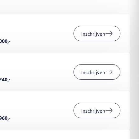
Inschrijven
000,-
Inschrijven
240,-
Inschrijven
960,-