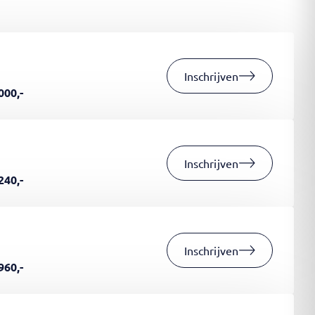
Inschrijven
000,-
Inschrijven
240,-
Inschrijven
960,-