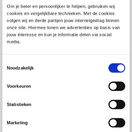
Pega Certified System Architect
Om je beter en persoonlijker te helpen, gebruiken wij
(PCSA)
(EN)
cookies en vergelijkbare technieken. Met de cookies
Di 01 September 2026
volgen wij en derde partijen jouw internetgedrag binnen
09:00 - 16:30
onze site. Hiermee tonen we advertenties op basis van
5
dagen
Locatie: Online
jouw interesse en kun je informatie delen via social
media.
€3595,-
Inschrijven
Toestemmingsselectie
Noodzakelijk
Consultancy Skills - Adviseren
(EN)
Voorkeuren
Wo 02 September 2026
09:00 - 16:30
2.5
dagen
Statistieken
Locatie: Online
€2000,-
Marketing
Inschrijven